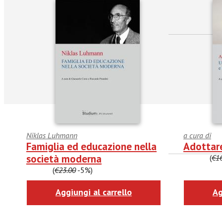
Niklas Luhmann
a cura di
Famiglia ed educazione nella
Adottare
società moderna
€15.20
(
€1
€21.85
(
€23.00
-5%)
facebook
Twitter
Aggiungi al carrello
Ag