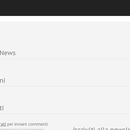
-Luc Marion e Nicola Reali
 News
ni
ti
rati
per inviare commenti
Iscriviti alla newsl