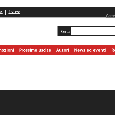
ss
Riviste
Carre
Cerca
mozioni
Prossime uscite
Autori
News ed eventi
R
nna e società