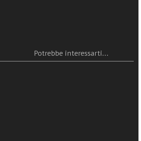
Caratteristiche
Anno
: 2025
Numero pagine
: 112
Gaston Fessard
ISBN
: 978-88-382-5571-7
egaard. Attivo
Questo articolo è
disponibile
, Fessard ha
Potrebbe interessarti...
ettica Uomo-
ensiero di
ciété.
ancu, Émilie
ca del
siero di
tti e per la