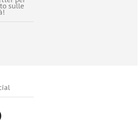
to sulle
à!
cial