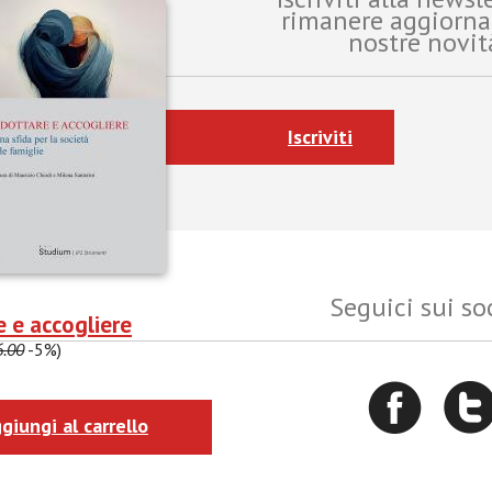
rimanere aggiorna
nostre novit
Iscriviti
Seguici sui so
 e accogliere
6.00
-5%)
giungi al carrello