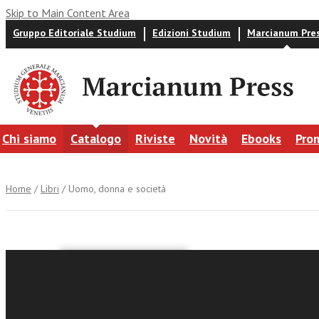
Skip to Main Content Area
Gruppo Editoriale Studium
Edizioni Studium
Marcianum Pre
Chi siamo
Catalogo
Riviste
Novità
Ebooks
Pro
Home
/
Libri
/ Uomo, donna e società
Uomo, do