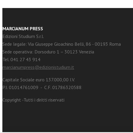
MARCIANUM PRESS
Edizioni Studium S.r.l.
Sede legale: Via Giuseppe Gioachino Belli, 86 - 00193 Roma
Sede operativa: Dorsoduro 1 – 30123 Venezia
Tel. 041 27 43 914
marcianumpress@edizionistudium.it
Capitale Sociale euro 137.000,00 I.V.
P.I. 01014761009 - C.F. 01786320588
Copyright -Tutti i diritti riservati