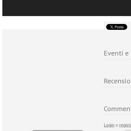
a cura di Jean
Eventi e
Recensio
Commen
Login
o
regist