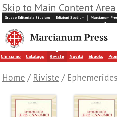
Skip to Main Content Area
Gruppo Editoriale Studium
Edizioni Studium
Marcianum Pre
Chi siamo
Catalogo
Riviste
Novità
Ebooks
Pro
Home
/
Riviste
/ Ephemerides 