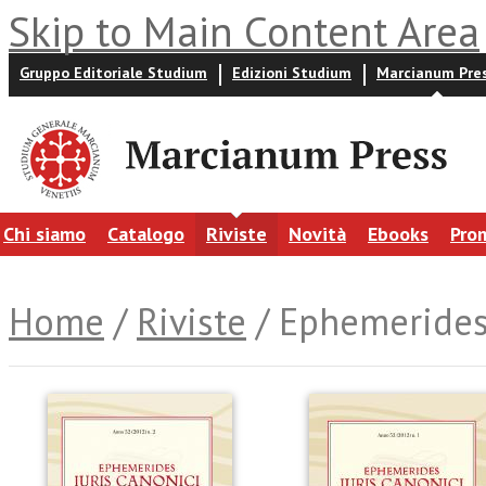
Skip to Main Content Area
Gruppo Editoriale Studium
Edizioni Studium
Marcianum Pre
Chi siamo
Catalogo
Riviste
Novità
Ebooks
Pro
Home
/
Riviste
/ Ephemerides 