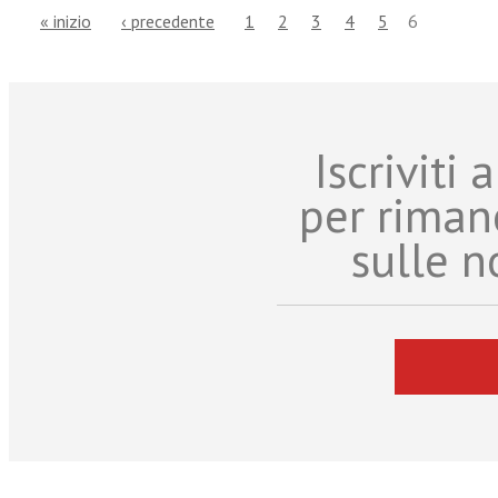
« inizio
‹ precedente
1
2
3
4
5
6
Iscriviti
per riman
sulle n