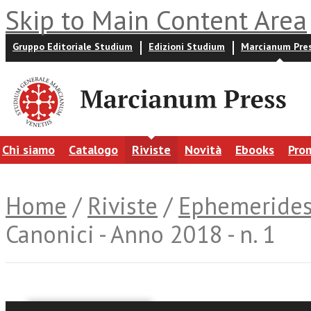
Skip to Main Content Area
Gruppo Editoriale Studium
Edizioni Studium
Marcianum Pre
Chi siamo
Catalogo
Riviste
Novità
Ebooks
Pro
Home
/
Riviste
/
Ephemerides 
Canonici - Anno 2018 - n. 1