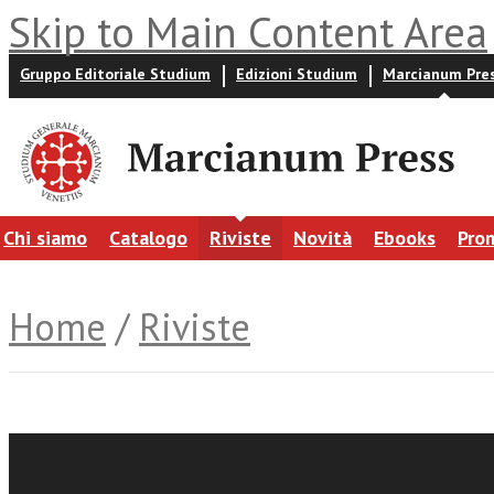
Skip to Main Content Area
Gruppo Editoriale Studium
Edizioni Studium
Marcianum Pre
Chi siamo
Catalogo
Riviste
Novità
Ebooks
Pro
Home
/
Riviste