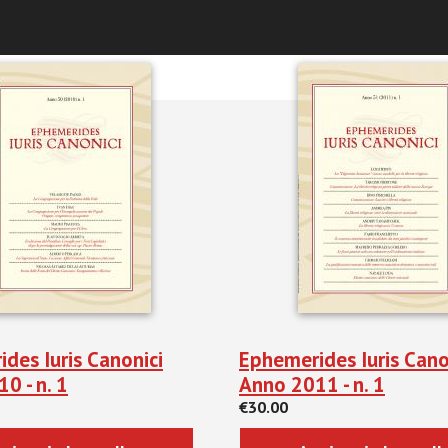
ni e Rassegna Stampa
des Iuris Canonici
Ephemerides Iuris Canon
0 - n. 1
Anno 2011 - n. 1
€30.00