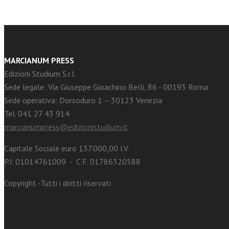
MARCIANUM PRESS
Edizioni Studium S.r.l.
Sede legale: Via Giuseppe Gioachino Belli, 86 - 00193 Roma
Sede operativa: Dorsoduro 1 – 30123 Venezia
Tel. 041 27 43 914
marcianumpress@edizionistudium.it
Capitale Sociale euro 137.000,00 I.V.
P.I. 01014761009 - C.F. 01786320588
Copyright -Tutti i diritti riservati