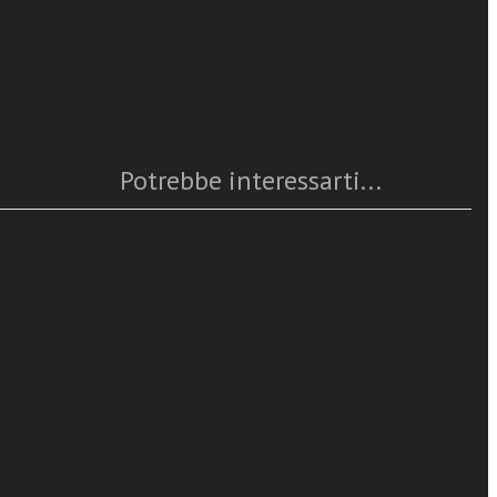
Caratteristiche
zo millennio,
o, Roland
Anno
: 2019
Numero pagine
: 336
ISBN
: 978-88-6512-681-3
Questo articolo è
disponibile
tema del
 Giuliano
Potrebbe interessarti...