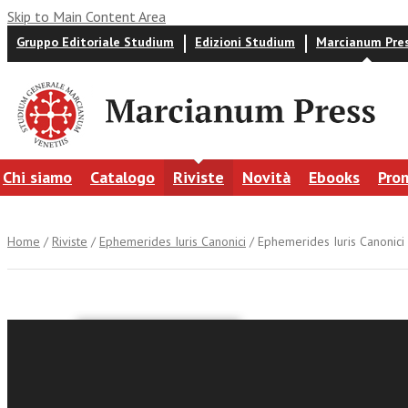
Skip to Main Content Area
Gruppo Editoriale Studium
Edizioni Studium
Marcianum Pre
Chi siamo
Catalogo
Riviste
Novità
Ebooks
Pro
Home
/
Riviste
/
Ephemerides Iuris Canonici
/ Ephemerides Iuris Canonici 
Ephemerid