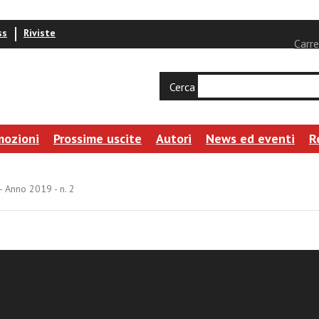
ss
Riviste
Carre
Cerca
mozioni
Prossime uscite
Autori
News ed eventi
R
- Anno 2019 - n. 2
es Iuris Canonici - Anno 2019 - n. 2