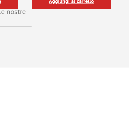
o
Aggiungi al carrello
le nostre