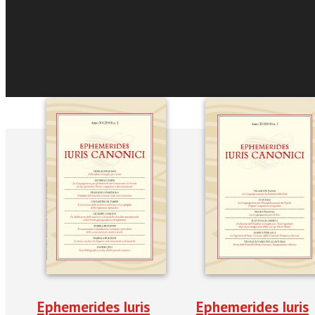
Sfoglia online
Recensioni e Ras
Ephemerides Iuris
Ephemerides Iuris