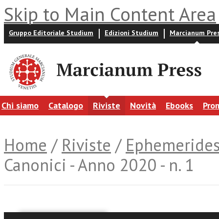
Skip to Main Content Area
Gruppo Editoriale Studium
Edizioni Studium
Marcianum Pre
Chi siamo
Catalogo
Riviste
Novità
Ebooks
Pro
Home
/
Riviste
/
Ephemerides 
Canonici - Anno 2020 - n. 1