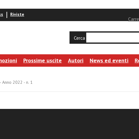
ss
Riviste
Carre
Cerca
mozioni
Prossime uscite
Autori
News ed eventi
R
- Anno 2022 - n. 1
es Iuris Canonici - Anno 2022 - n. 1