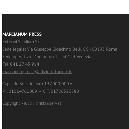
MARCIANUM PRESS
Edizioni Studium S.r.l.
Sede legale: Via Giuseppe Gioachino Belli, 86 - 00193 Roma
Sede operativa: Dorsoduro 1 – 30123 Venezia
Tel. 041 27 43 914
marcianumpress@edizionistudium.it
Capitale Sociale euro 137.000,00 I.V.
P.I. 01014761009 - C.F. 01786320588
Copyright -Tutti i diritti riservati