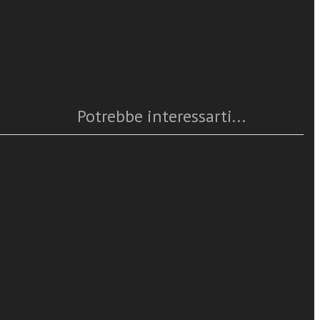
Caratteristiche
 diocesi, con
rea Nicolussi,
Anno
: 2022
Numero pagine
: 352
del diritto
ISBN
: 978-88-6512-839-8
Questo articolo è
disponibile
 di natura
Pasquale Lillo
Potrebbe interessarti...