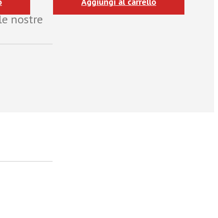
o
Aggiungi al carrello
le nostre