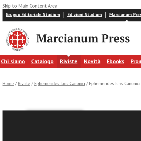
Skip to Main Content Area
Gruppo Editoriale Studium
Edizioni Studium
Marcianum Pre
Chi siamo
Catalogo
Riviste
Novità
Ebooks
Pro
Home
/
Riviste
/
Ephemerides Iuris Canonici
/ Ephemerides Iuris Canonici 
Ephemerid