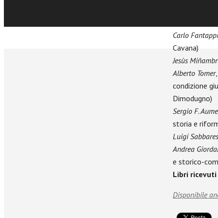
Trento riguard
Recensioni
Carlo Fantapp
Cavana)
Jesùs Miñambr
Alberto Tomer
condizione gi
Dimodugno)
Sergio F. Aume
storia e rifor
Luigi Sabbare
Andrea Giorda
e storico-comp
Libri ricevuti
Disponibile an