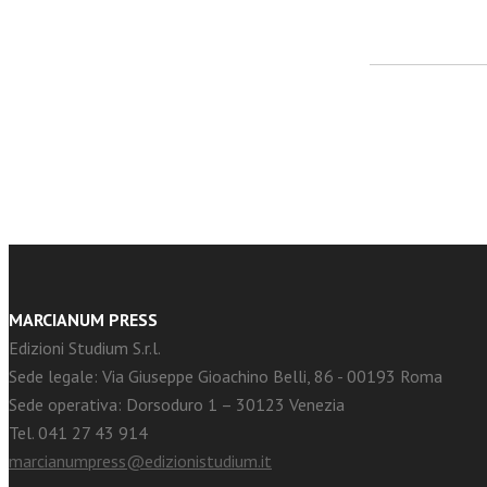
facebook
Twitter
MARCIANUM PRESS
Edizioni Studium S.r.l.
Sede legale: Via Giuseppe Gioachino Belli, 86 - 00193 Roma
Sede operativa: Dorsoduro 1 – 30123 Venezia
Tel. 041 27 43 914
marcianumpress@edizionistudium.it