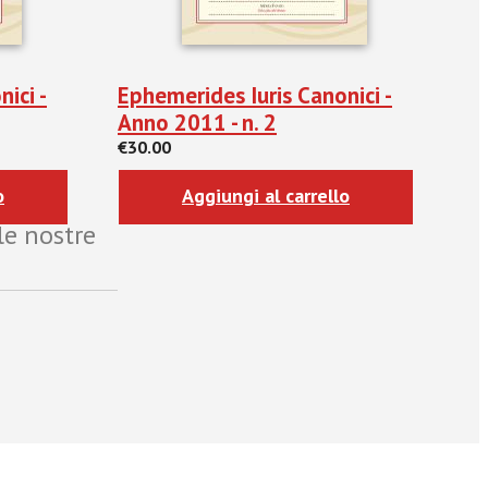
ici -
Ephemerides Iuris Canonici -
Anno 2011 - n. 2
€30.00
o
Aggiungi al carrello
le nostre