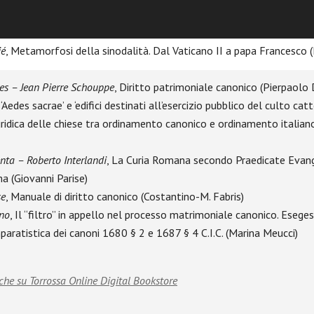
o ai Vescovi
ié
, Metamorfosi della sinodalità. Dal Vaticano II a papa Francesco 
es – Jean Pierre Schouppe
, Diritto patrimoniale canonico (Pierpaolo 
, ‘Aedes sacrae’ e ‘edifici destinati all’esercizio pubblico del culto catt
uridica delle chiese tra ordinamento canonico e ordinamento italian
nta – Roberto Interlandi
, La Curia Romana secondo Praedicate Evang
ma (Giovanni Parise)
se
, Manuale di diritto canonico (Costantino-M. Fabris)
no
, Il “filtro” in appello nel processo matrimoniale canonico. Esege
aratistica dei canoni 1680 § 2 e 1687 § 4 C.I.C. (Marina Meucci)
che su Torrossa Online Digital Bookstore