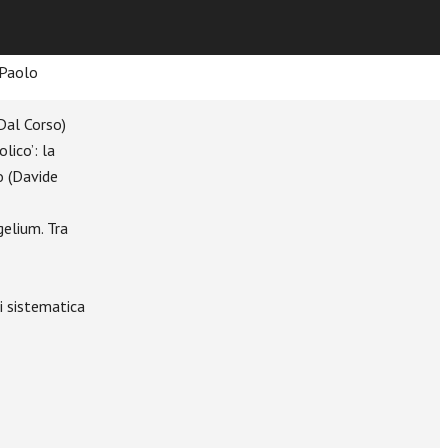
(Paolo
Dal Corso)
olico’: la
o (Davide
elium. Tra
si sistematica