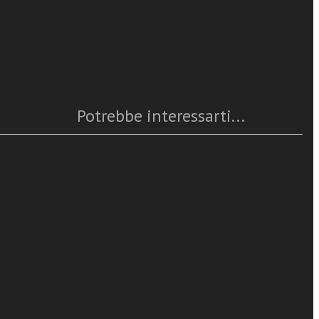
Caratteristiche
lcune questioni
Anno
: 2023
Numero pagine
: 384
atale italiano
ISBN
: 978-88-6512-935-7
Questo articolo è
disponibile
i per un “uso
Potrebbe interessarti...
icano II. Brevi
chia, con
ospettive di
ncilio di