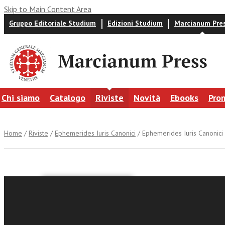
Skip to Main Content Area
Gruppo Editoriale Studium
Edizioni Studium
Marcianum Pre
Chi siamo
Catalogo
Riviste
Novità
Ebooks
Pro
Home
/
Riviste
/
Ephemerides Iuris Canonici
/ Ephemerides Iuris Canonici 
Ephemerid