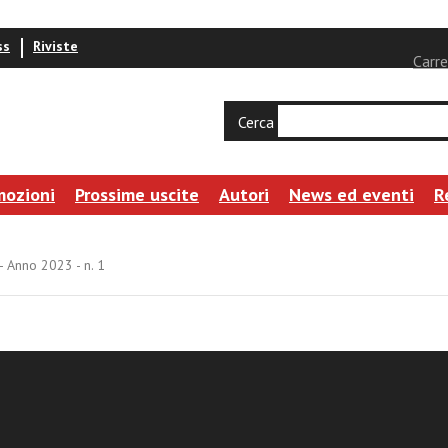
ss
Riviste
Carre
Cerca
mozioni
Prossime uscite
Autori
News ed eventi
R
- Anno 2023 - n. 1
es Iuris Canonici - Anno 2023 - n. 1