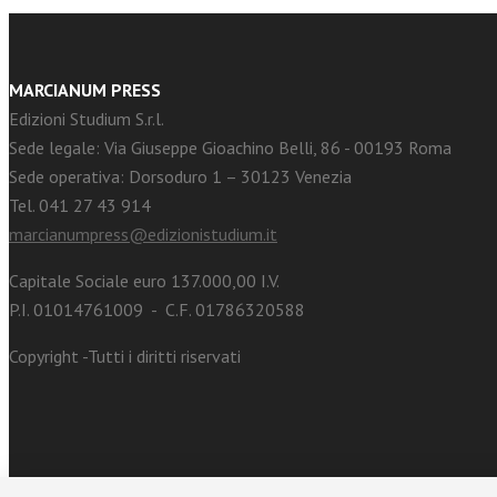
MARCIANUM PRESS
Edizioni Studium S.r.l.
Sede legale: Via Giuseppe Gioachino Belli, 86 - 00193 Roma
Sede operativa: Dorsoduro 1 – 30123 Venezia
Tel. 041 27 43 914
marcianumpress@edizionistudium.it
Capitale Sociale euro 137.000,00 I.V.
P.I. 01014761009 - C.F. 01786320588
Copyright -Tutti i diritti riservati