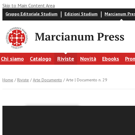
Skip to Main Content Area
Gruppo Editoriale Studium
Edizioni Studium
Marcianum Pre
Chi siamo
Catalogo
Riviste
Novità
Ebooks
Pro
Home
/
Riviste
/
Arte Documento
/ Arte | Documento n. 29
Arte | D