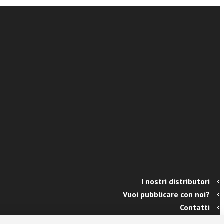
I nostri distributori
Vuoi pubblicare con noi?
Contatti
Info e spedizioni