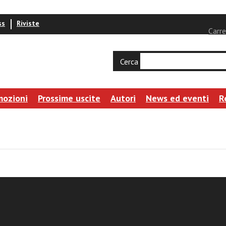
ss
Riviste
Carre
Cerca
mozioni
Prossime uscite
Autori
News ed eventi
R
ocumento n. 29