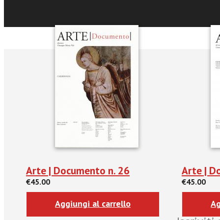
La Nuova
Arte | Documento n. 26
Arte | D
€45.00
€45.00
Aggiungi al carrello
Ag