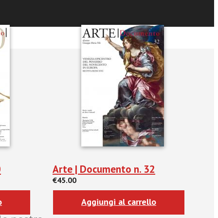
0
Arte | Documento n. 32
€45.00
o
Aggiungi al carrello