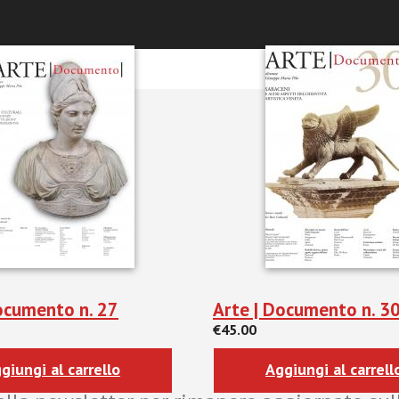
 Venezia_22/04/2014
ocumento n. 27
Arte | Documento n. 3
€45.00
giungi al carrello
Aggiungi al carrell