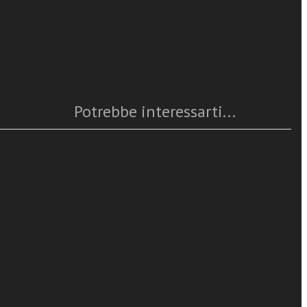
Caratteristiche
Anno
: 2013
turali fondata
Numero pagine
: 196
Tiziano e
ISBN
: 978-88-6512-219-8
a di Intesa
Questo articolo è
disponibile
resse
,
Potrebbe interessarti...