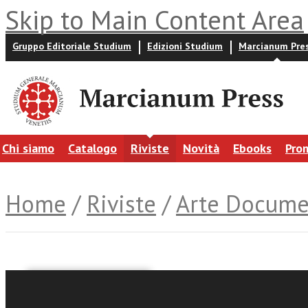
Skip to Main Content Area
Gruppo Editoriale Studium
Edizioni Studium
Marcianum Pre
Chi siamo
Catalogo
Riviste
Novità
Ebooks
Pro
Home
/
Riviste
/
Arte Docume