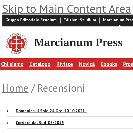
Skip to Main Content Area
Gruppo Editoriale Studium
Edizioni Studium
Marcianum Pre
Chi siamo
Catalogo
Riviste
Novità
Ebooks
Pro
Home
/ Recensioni
Domenica_Il Sole 24 Ore_10.10.2021_
Corriere del Sud_05/2015