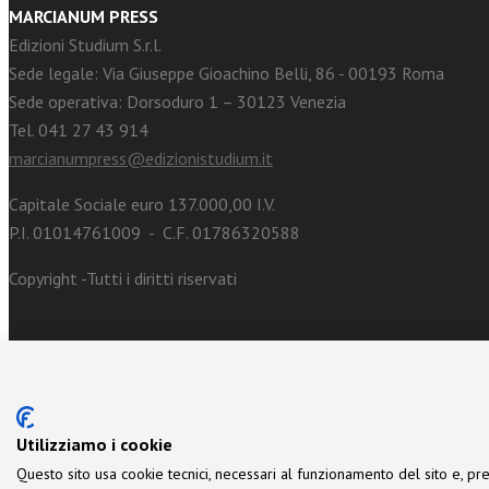
MARCIANUM PRESS
Edizioni Studium S.r.l.
Sede legale: Via Giuseppe Gioachino Belli, 86 - 00193 Roma
Sede operativa: Dorsoduro 1 – 30123 Venezia
Tel. 041 27 43 914
marcianumpress@edizionistudium.it
Capitale Sociale euro 137.000,00 I.V.
P.I. 01014761009 - C.F. 01786320588
Copyright -Tutti i diritti riservati
Utilizziamo i cookie
Questo sito usa cookie tecnici, necessari al funzionamento del sito e, pre