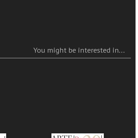
Caratteristiche
Year
: 2011
rte moderna
Pages
:
dell'Arte
ISBN
: 1121-0524
io della
Questo articolo è
available
You might be interested in...