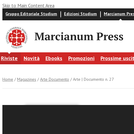
Skip to Main Content Area
Gruppo Editoriale Studium
Edizioni Studium
Marcianum Pre
Riviste
Novità
Ebooks
Promozioni
Prossime usci
Home
/
Magazines
/
Arte Documento
/ Arte | Documento n. 27
Arte | D