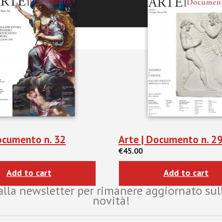
ocumento n. 32
Arte | Documento n. 2
€45.00
Add to cart
Add to cart
i alla newsletter per rimanere aggiornato sul
novità!