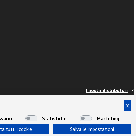
I nostri distributori
Contatti
Info e spedizioni
Termini e condizioni
sario
Statistiche
Marketing
Privacy
ta tutti i cookie
Salva le impostazioni
Area Docenti