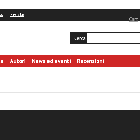
ss
Riviste
Cart
Cerca
te
Autori
News ed eventi
Recensioni
ocumento n. 27