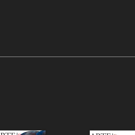
tata fondata nel 1987 per iniziativa della cattedra di Storia dell'A
à degli Studi di Udine. Dal 1994 esce a cura della cattedra di Storia 
Università Ca' Foscari di Venezia ed è attualmente sotto il Patrocin
eneto e del Comune di Venezia.
and news
and Press Release