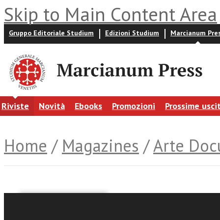
Skip to Main Content Area
Gruppo Editoriale Studium
Edizioni Studium
Marcianum Pre
Riviste
Novità
Ebooks
Promozioni
Prossime usci
Home
/
Magazines
/
Arte Do