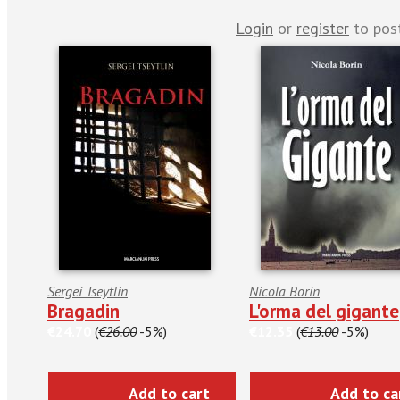
Login
or
register
to pos
Sergei Tseytlin
Nicola Borin
Bragadin
L'orma del gigante
€24.70
(
€26.00
-5%)
€12.35
(
€13.00
-5%)
Add to cart
Add to ca