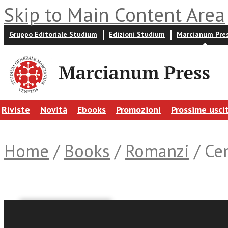
Skip to Main Content Area
Gruppo Editoriale Studium
Edizioni Studium
Marcianum Pre
Riviste
Novità
Ebooks
Promozioni
Prossime usci
Home
/
Books
/
Romanzi
/ Cen
Manuela Campalto