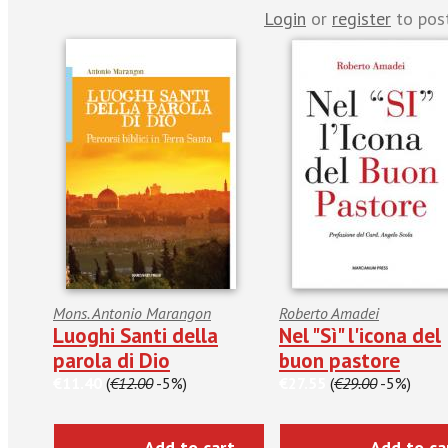
Login
or
register
to pos
Mons. Antonio Marangon
Roberto Amadei
Luoghi Santi della
Nel "Sì" l'icona del
parola di Dio
buon pastore
€11.40
(
€12.00
-5%)
€27.55
(
€29.00
-5%)
Add to cart
Add to ca