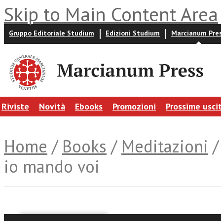
Skip to Main Content Area
Gruppo Editoriale Studium
Edizioni Studium
Marcianum Pre
Riviste
Novità
Ebooks
Promozioni
Prossime usci
Home
/
Books
/
Meditazioni
/
io mando voi