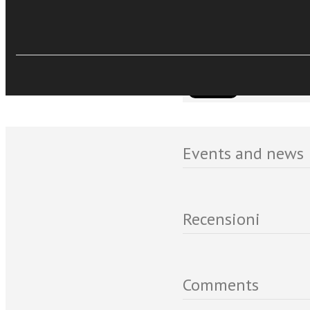
Spirito Santo. Oggi, qui 
Pentecoste. Solo lo Spiri
Sfoglia online
fare di noi e delle nostre
presenza di Gesù.»
Events and news
Recensioni
Comments