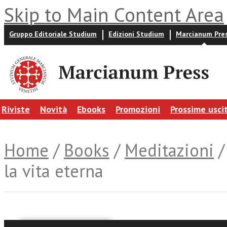
Skip to Main Content Area
Gruppo Editoriale Studium
Edizioni Studium
Marcianum Pre
Riviste
Novità
Ebooks
Promozioni
Prossime usci
Home
/
Books
/
Meditazioni
/
la vita eterna