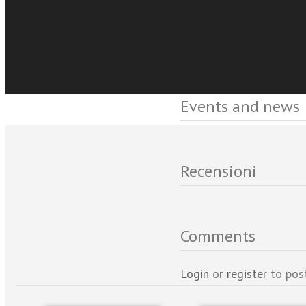
di grandi martiri sul te
Sfoglia online
Events and news
Recensioni
Comments
Login
or
register
to pos