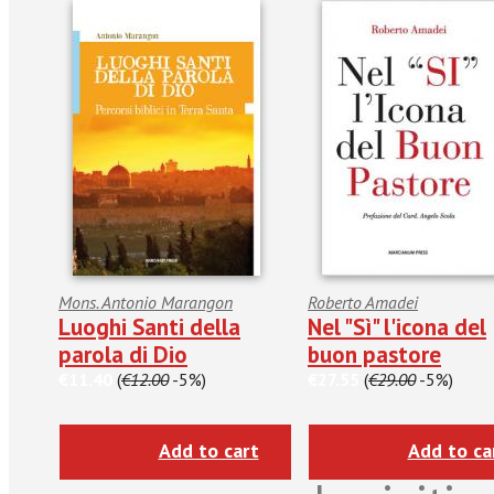
Mons. Antonio Marangon
Roberto Amadei
Luoghi Santi della
Nel "Sì" l'icona del
parola di Dio
buon pastore
€11.40
(
€12.00
-5%)
€27.55
(
€29.00
-5%)
Add to cart
Add to ca