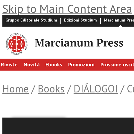
Skip to Main Content Area
Gruppo Editoriale Studium
Edizioni Studium
Marcianum Pre
Riviste
Novità
Ebooks
Promozioni
Prossime usci
Home
/
Books
/
DIÁLOGOI
/ C
Umberto Veronesi