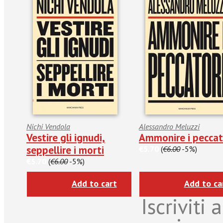
Nichi Vendola
Alessandro Meluzzi
Vestire gli ignudi,
Ammonire i peccat
seppellire i morti
€5.70
(
€6.00
-5%)
€5.70
(
€6.00
-5%)
Add to cart
Add to ca
Iscriviti