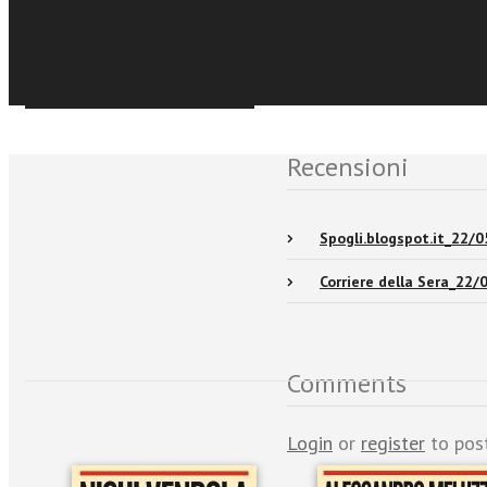
Events and news
Sfoglia online
Recensioni
Spogli.blogspot.it_22/
Corriere della Sera_22
Comments
Login
or
register
to pos