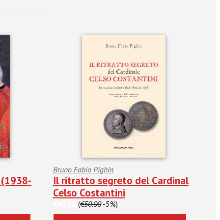
Bruno Fabio Pighin
a (1938-
Il ritratto segreto del Cardinal
Celso Costantini
€47.50
(
€50.00
-5%)