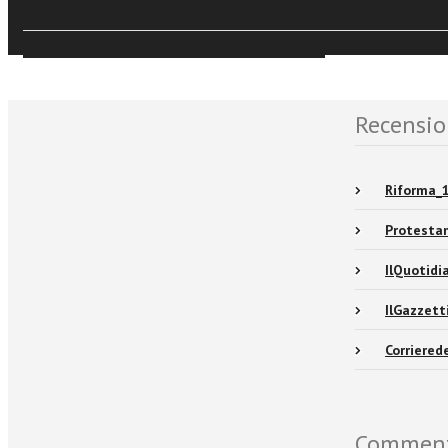
Events 
Sfoglia online
Recensio
Riforma_1
Protestan
IlQuotidi
IlGazzet
Corriere
Commen