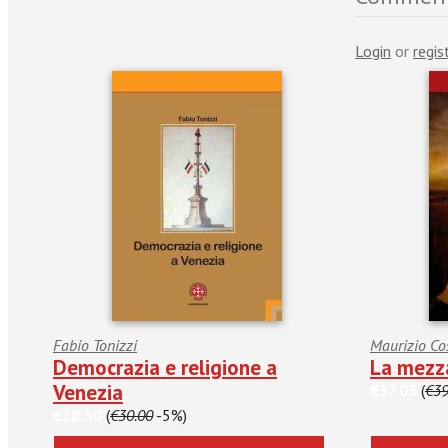
Login
or
regis
Fabio Tonizzi
Maurizio Co
Democrazia e religione a
La mezza
Venezia
€37.05
(
€39
€28.50
(
€30.00
-5%)