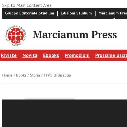
Skip to Main Content Area
Gruppo Editoriale Studium
Edizioni Studium
Marcianum Pre
Riviste
Novità
Ebooks
Promozioni
Prossime usci
Home
/
Books
/
Storia
/ I fatti di Bisaccia
Sandro G. Fran
I fatti d