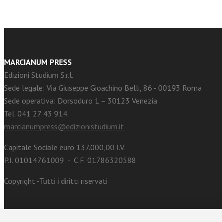
MARCIANUM PRESS
Edizioni Studium S.r.l.
Sede legale: Via Giuseppe Gioachino Belli, 86 - 00193 Roma
Sede operativa: Dorsoduro 1 – 30123 Venezia
Tel. 041 27 43 914
marcianumpress@edizionistudium.it
Capitale Sociale euro 137.000,00 I.V.
P.I. 01014761009 - C.F. 01786320588
Copyright -Tutti i diritti riservati