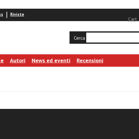
ss
Riviste
Cart
Cerca
te
Autori
News ed eventi
Recensioni
chini
i Bisaccia