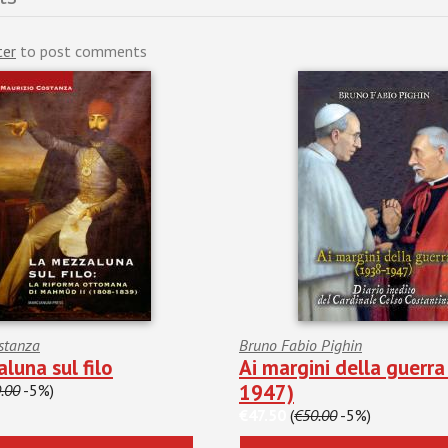
ter
to post comments
stanza
Bruno Fabio Pighin
luna sul filo
Ai margini della guerr
1947)
.00
-5%)
€47.50
(
€50.00
-5%)