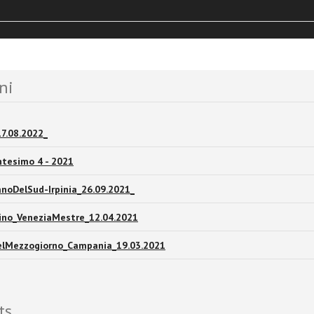
and news
ni
7.08.2022_
tesimo 4 - 2021
anoDelSud-Irpinia_26.09.2021_
tino_VeneziaMestre_12.04.2021
delMezzogiorno_Campania_19.03.2021
ts