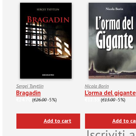
Sergei Tseytlin
Nicola Borin
Bragadin
L'orma del gigante
€24.70
(
€26.00
-5%)
€12.35
(
€13.00
-5%)
Add to cart
Add to ca
Iscriviti