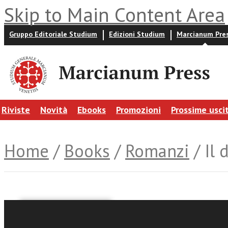
Skip to Main Content Area
Gruppo Editoriale Studium
Edizioni Studium
Marcianum Pre
Riviste
Novità
Ebooks
Promozioni
Prossime usci
Home
/
Books
/
Romanzi
/ Il
Giuditta Boscagli