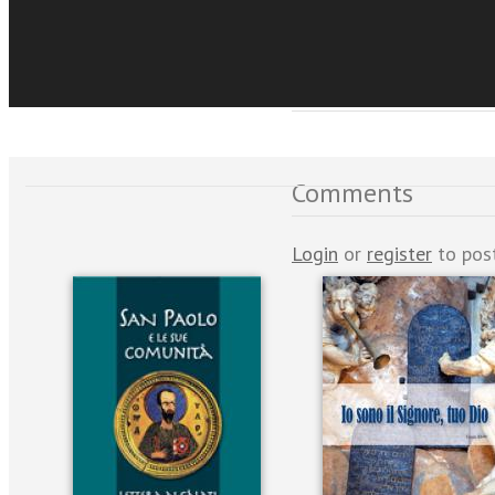
Recensioni
Comments
Login
or
register
to pos