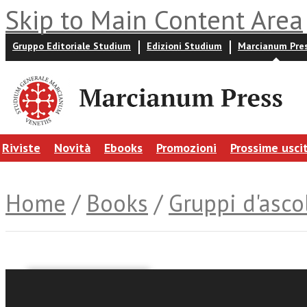
Skip to Main Content Area
Gruppo Editoriale Studium
Edizioni Studium
Marcianum Pre
Riviste
Novità
Ebooks
Promozioni
Prossime usci
Home
/
Books
/
Gruppi d'asco
Luisa Beniati