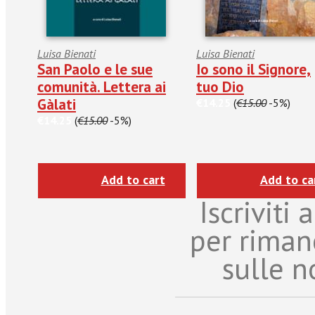
Luisa Bienati
Luisa Bienati
San Paolo e le sue
Io sono il Signore,
comunità. Lettera ai
tuo Dio
Gàlati
€14.25
(
€15.00
-5%)
€14.25
(
€15.00
-5%)
Add to cart
Add to ca
Iscriviti
per riman
sulle n