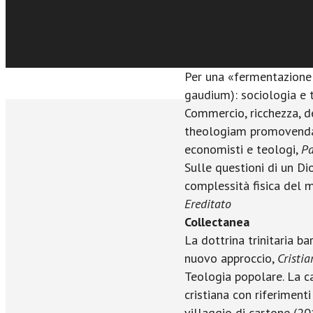
Dall’ontologia di Nicea a
Maspero
La teologia e il tema d
insegnamento?,
Ilaria M
Per una «fermentazione di
gaudium): sociologia e 
Commercio, ricchezza, d
theologiam promovenda
economisti e teologi,
Pa
Sulle questioni di un Di
complessità fisica del 
Ereditato
Collectanea
La dottrina trinitaria ba
nuovo approccio,
Cristi
Teologia popolare. La c
cristiana con riferimenti
villaggio di cartone (2