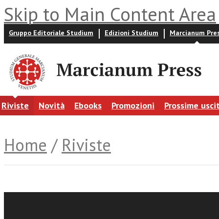
Skip to Main Content Area
Gruppo Editoriale Studium
Edizioni Studium
Marcianum Pre
Riviste
Novità
Ebooks
Promozioni
Prossime usci
Home
/
Riviste