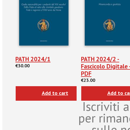
PATH 2024/1
PATH 2024/2 -
Fascicolo Digitale 
€30.00
PDF
€23.00
Add to cart
Add to ca
Iscriviti
per riman
sulle n