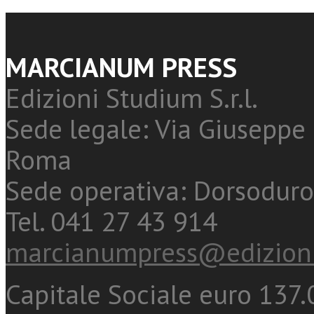
MARCIANUM PRESS
Edizioni Studium S.r.l.
Sede legale: Via Giuseppe 
Roma
Sede operativa: Dorsoduro
Tel. 041 27 43 914
marcianumpress@edizioni
Capitale Sociale euro 137.0