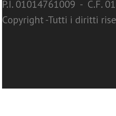
P.I. 01014761009 - C.F. 
Copyright -Tutti i diritti ris