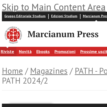
Skip to Main Content Area
Gruppo Editoriale Studium
Edizioni Studium
Marcianum Pre
Riviste
Novità
Ebooks
Promozioni
Prossime usci
Home
/
Magazines
/
PATH - P
PATH 2024/2