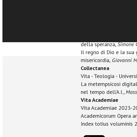
esemplificativi,
Vincenzo
Uno sguardo escatologic
un’ecclesiologia della m
Sfoglia online
Fazio
Misericordia e giustizia
della speranza,
Simone C
Il regno di Dio e la sua 
misericordia,
Giovanni M
Collectanea
Vita - Teologia - Univers
La metempsicosi digitale
nel tempo dell’A.I.,
Mass
Vita Academiae
Vita Academiae 2023-2
Academicorum Opera an
Index totius voluminis 