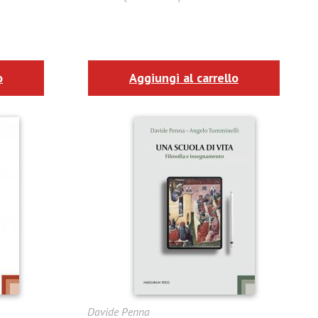
o
Aggiungi al carrello
Davide Penna