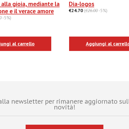
 alla gioia, mediante la
Dia-logos
one e il verace amore
€24.70
(
€26.00
-5%)
0
-5%)
ungi al carrello
Aggiungi al carrell
i alla newsletter per rimanere aggiornato sul
novità!