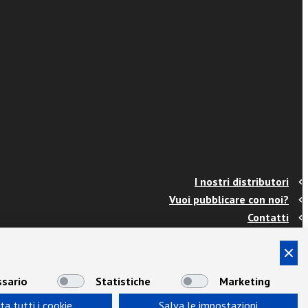
I nostri distributori
Vuoi pubblicare con noi?
Contatti
Info e spedizioni
Termini e condizioni
Cookies
sario
Statistiche
Marketing
Privacy
ta tutti i cookie
Salva le impostazioni
Area Docenti