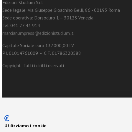
Edizioni Studium S.r.l.
Sede legale: Via Giuseppe Gioachino Belli, 86 - 00193 Roma
Sede operativa: Dorsoduro 1 – 30123 Venezia
Tel. 041 27 43 914
marcianumpress@edizionistudium.it
Capitale Sociale euro 137.000,00 I.V.
P.I. 01014761009 - C.F. 01786320588
Copyright -Tutti i diritti riservati
Utilizziamo i cookie