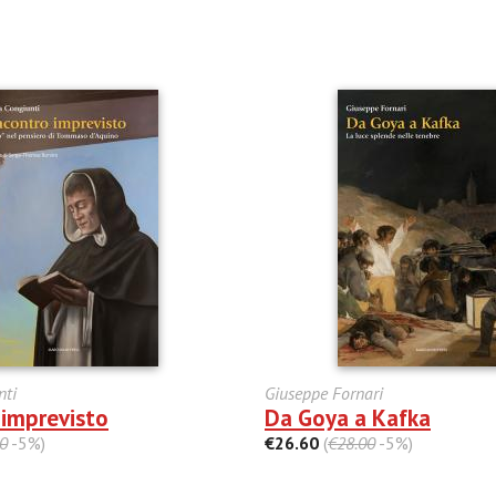
nti
Giuseppe Fornari
 imprevisto
Da Goya a Kafka
0
-5%)
€26.60
(
€28.00
-5%)