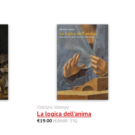
Fabrizio Valenza
La logica dell'anima
€19.00
(
€20.00
-5%)