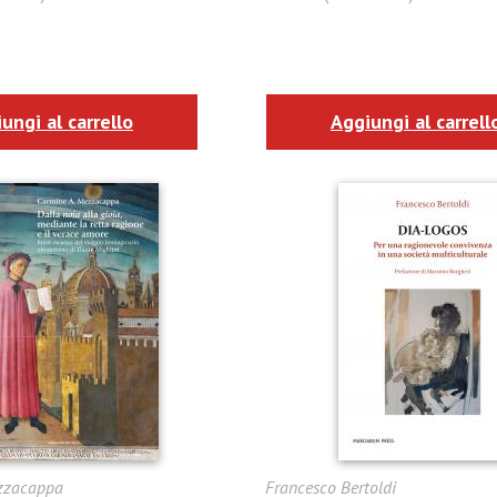
ungi al carrello
Aggiungi al carrell
zzacappa
Francesco Bertoldi