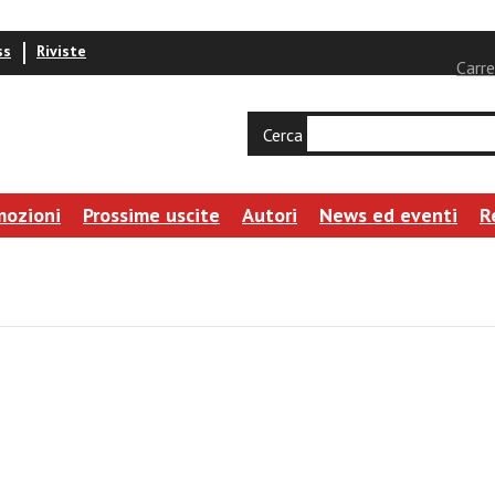
ss
Riviste
Carre
Cerca
mozioni
Prossime uscite
Autori
News ed eventi
R