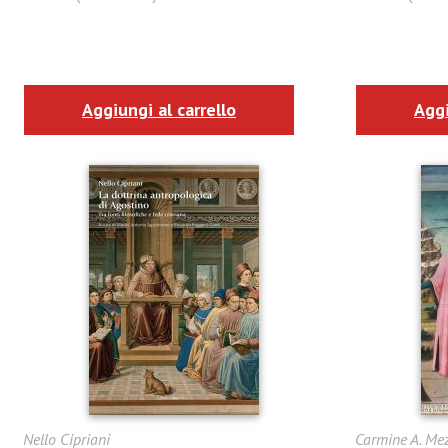
Aggiungi al carrello
Aggi
Nello Cipriani
Carmine A. Me