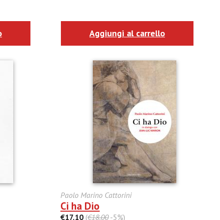
o
Aggiungi al carrello
Paolo Marino Cattorini
Ci ha Dio
€17.10
(
€18.00
-5%)