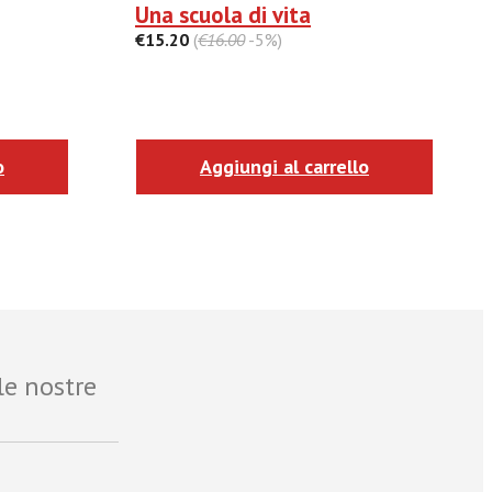
Una scuola di vita
€15.20
(
€16.00
-5%)
o
Aggiungi al carrello
le nostre