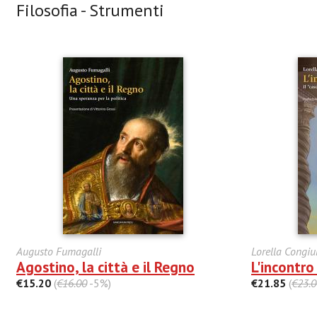
Filosofia - Strumenti
Augusto Fumagalli
Lorella Congiu
Agostino, la città e il Regno
L'incontro
€15.20
(
€16.00
-5%)
€21.85
(
€23.0