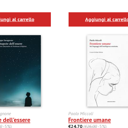
ungi al carrello
Aggiungi al carrell
agnone
Paolo Miccoli
 dell'essere
Frontiere umane
0
-5%)
€24.70
(
€26.00
-5%)