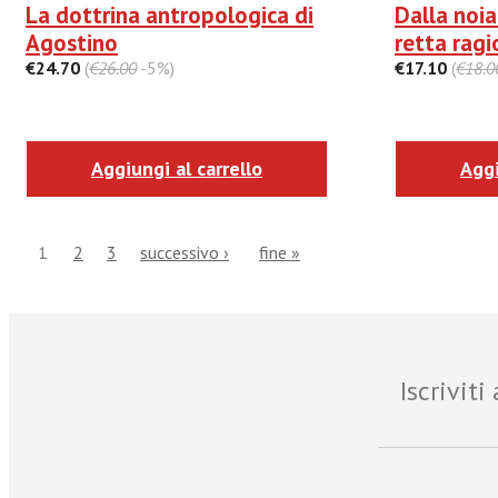
La dottrina antropologica di
Dalla noia
Agostino
retta ragi
€24.70
(
€26.00
-5%)
€17.10
(
€18.0
Aggiungi al carrello
Aggi
1
2
3
successivo ›
fine »
Iscrivit