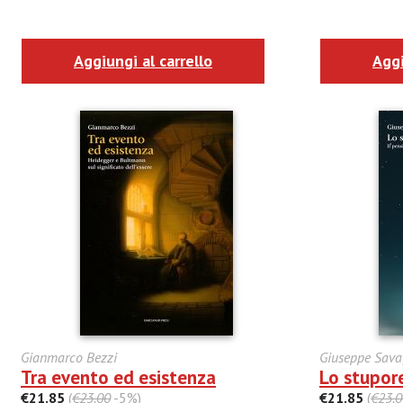
Aggiungi al carrello
Aggi
Gianmarco Bezzi
Giuseppe Sav
Tra evento ed esistenza
Lo stupore
€21.85
(
€23.00
-5%)
€21.85
(
€23.0