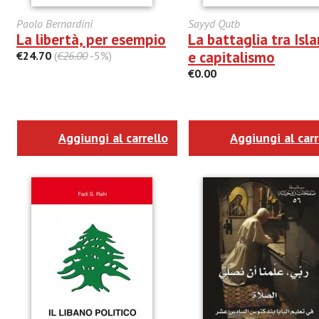
Paolo Bernardini
Sayyd Qutb
La libertà, per esempio
La battaglia tra Isl
e capitalismo
€24.70
(
€26.00
-5%)
€0.00
Aggiungi al carrello
Aggiungi al carr