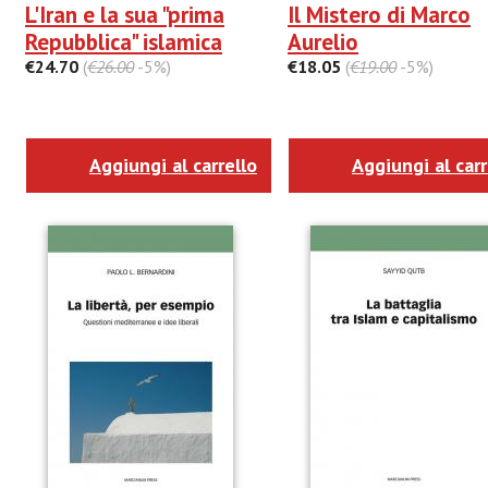
L'Iran e la sua "prima
Il Mistero di Marco
Repubblica" islamica
Aurelio
€24.70
(
€26.00
-5%)
€18.05
(
€19.00
-5%)
Aggiungi al carrello
Aggiungi al carr