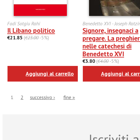
Fadi Sotgiu Rahi
Benedetto XVI - Joseph Ratzi
Il Libano politico
Signore, insegnaci a
pregare. La preghie
€21.85
(
€23.00
-5%)
nelle catechesi di
Benedetto XVI
€3.80
(
€4.00
-5%)
Aggiungi al carrello
Aggiungi al carr
1
2
successivo ›
fine »
Iscriviti