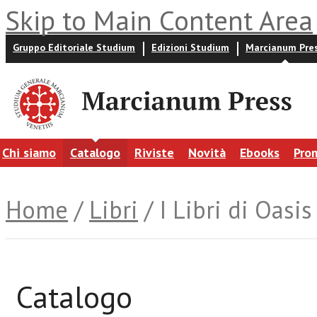
Skip to Main Content Area
Gruppo Editoriale Studium
Edizioni Studium
Marcianum Pre
Chi siamo
Catalogo
Riviste
Novità
Ebooks
Pro
Home
/
Libri
/ I Libri di Oasis
Catalogo