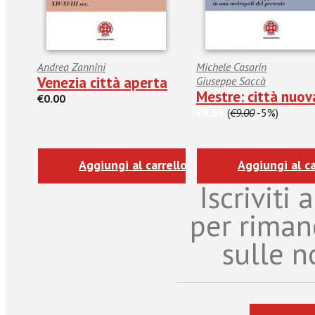
Andrea Zannini
Michele Casarin
Venezia città aperta
Giuseppe Saccà
Mestre: città nuov
€0.00
€8.55
(
€9.00
-5%)
Aggiungi al carrello
Aggiungi al ca
Iscriviti
per riman
sulle n