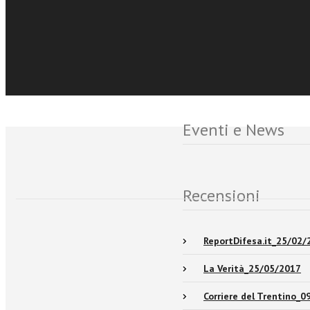
comunismo: la “terza via
Sfoglia online
A cura di Margherita Pic
Eventi e News
Recensioni
ReportDifesa.it_25/02/
La Verità_25/05/2017
Corriere del Trentino_