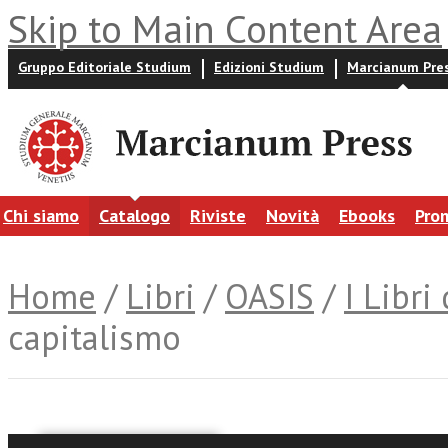
Skip to Main Content Area
Gruppo Editoriale Studium
Edizioni Studium
Marcianum Pre
Chi siamo
Catalogo
Riviste
Novità
Ebooks
Pro
Home
/
Libri
/
OASIS
/
I Libri
capitalismo