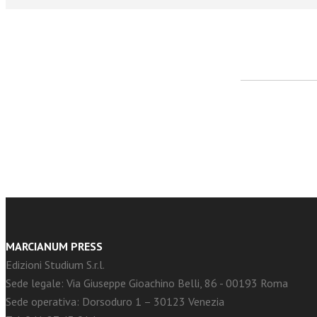
facebook
Twitter
MARCIANUM PRESS
Edizioni Studium S.r.l.
Sede legale: Via Giuseppe Gioachino Belli, 86 - 00193 Roma
Sede operativa: Dorsoduro 1 – 30123 Venezia