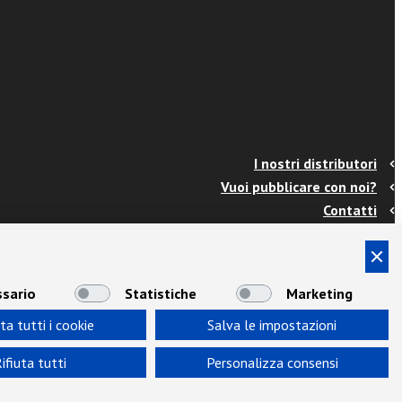
I nostri distributori
Vuoi pubblicare con noi?
Contatti
Info e spedizioni
Termini e condizioni
Cookies
sario
Statistiche
Marketing
Privacy
ta tutti i cookie
Salva le impostazioni
Area Docenti
Newsletter
ifiuta tutti
Personalizza consensi