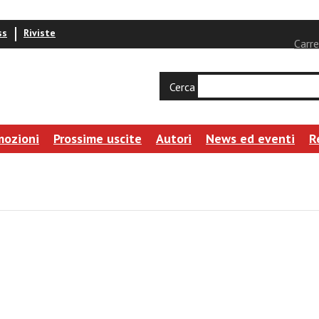
ss
Riviste
Carre
Cerca
mozioni
Prossime uscite
Autori
News ed eventi
R