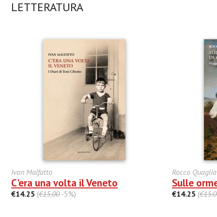
LETTERATURA
Ivan Malfatto
Rocco Quaglia
C'era una volta il Veneto
Sulle orm
€14.25
(
€15.00
-5%)
€14.25
(
€15.0