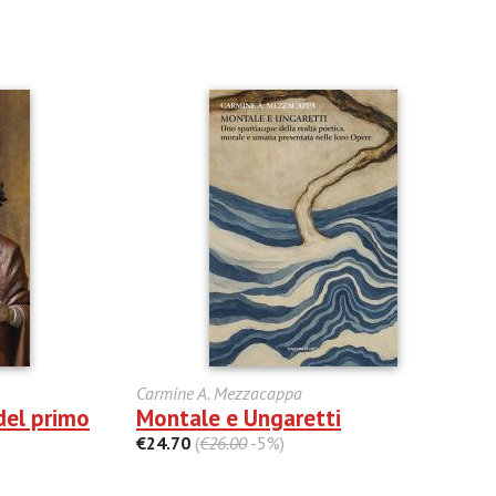
Carmine A. Mezzacappa
del primo
Montale e Ungaretti
€24.70
(
€26.00
-5%)