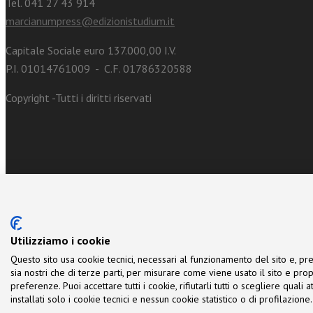
Tel. 041 27 43 914
marcianumpress@edizionistudium.it
Capitale Sociale euro 137.000,00 I.V.
P.I. 01014761009 - C.F. 01786320588
Copyright -Tutti i diritti riservati
Utilizziamo i cookie
Questo sito usa cookie tecnici, necessari al funzionamento del sito e, pre
sia nostri che di terze parti, per misurare come viene usato il sito e prop
preferenze. Puoi accettare tutti i cookie, rifiutarli tutti o scegliere quali
installati solo i cookie tecnici e nessun cookie statistico o di profilazio