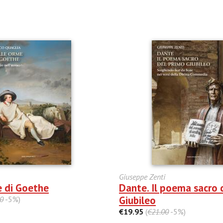
Giuseppe Zenti
e di Goethe
Dante. Il poema sacro 
Giubileo
0
-5%)
€19.95
(
€21.00
-5%)