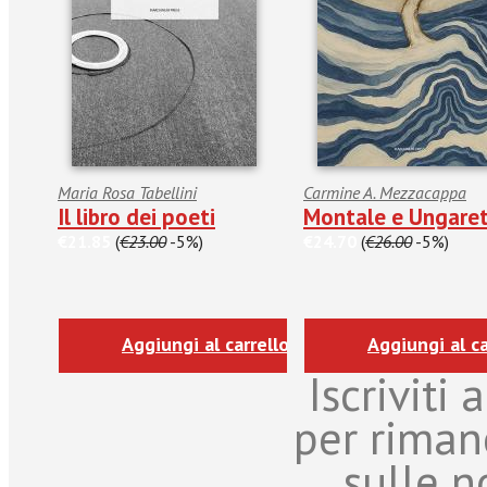
Maria Rosa Tabellini
Carmine A. Mezzacappa
Il libro dei poeti
Montale e Ungaret
€21.85
(
€23.00
-5%)
€24.70
(
€26.00
-5%)
Aggiungi al carrello
Aggiungi al ca
Iscriviti
per riman
sulle n