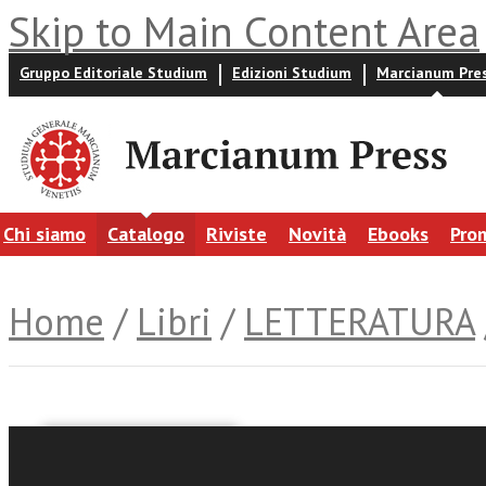
Skip to Main Content Area
Gruppo Editoriale Studium
Edizioni Studium
Marcianum Pre
Chi siamo
Catalogo
Riviste
Novità
Ebooks
Pro
Home
/
Libri
/
LETTERATURA
Ivan Malfatto