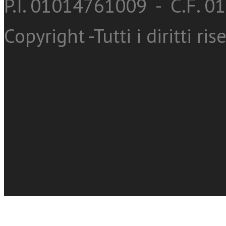
P.I. 01014761009 - C.F. 
Copyright -Tutti i diritti ris