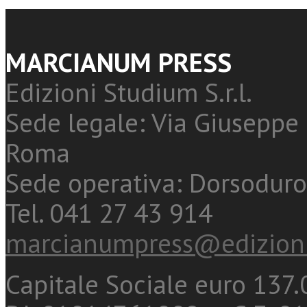
MARCIANUM PRESS
Edizioni Studium S.r.l.
Sede legale: Via Giuseppe 
Roma
Sede operativa: Dorsoduro
Tel. 041 27 43 914
marcianumpress@edizioni
Capitale Sociale euro 137.0