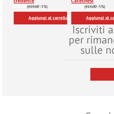
credente
Catechesi
€18.05
(
€19.00
-5%)
€12.35
(
€13.00
-5%)
Aggiungi al carrello
Aggiungi al ca
Iscriviti
per riman
sulle n