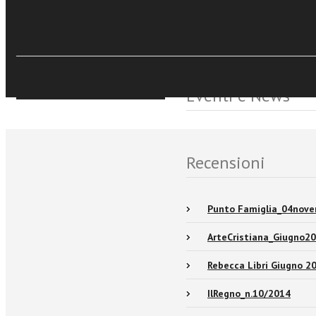
€9,99
Acquista Ebook
Sfoglia online
Eventi e News
Recensioni
Punto Famiglia_04nov
ArteCristiana_Giugno2
Rebecca Libri Giugno 2
IlRegno_n.10/2014