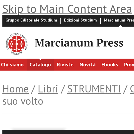
Skip to Main Content Area
Gruppo Editoriale Studium
Edizioni Studium
Marcianum Pre
Chi siamo
Catalogo
Riviste
Novità
Ebooks
Pro
Home
/
Libri
/
STRUMENTI
/
suo volto