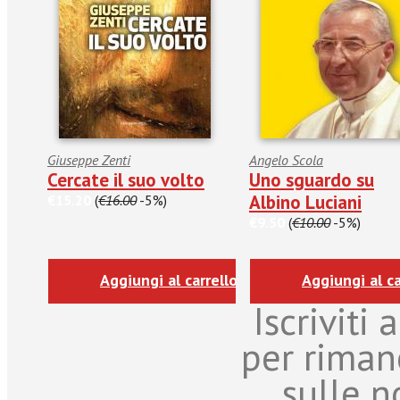
Giuseppe Zenti
Angelo Scola
Cercate il suo volto
Uno sguardo su
Albino Luciani
€15.20
(
€16.00
-5%)
€9.50
(
€10.00
-5%)
Aggiungi al carrello
Aggiungi al ca
Iscriviti
per riman
sulle n