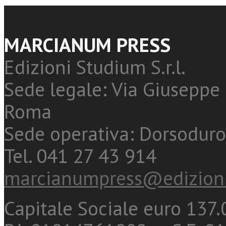
MARCIANUM PRESS
Edizioni Studium S.r.l.
Sede legale: Via Giuseppe 
Roma
Sede operativa: Dorsoduro
Tel. 041 27 43 914
marcianumpress@edizioni
Capitale Sociale euro 137.0