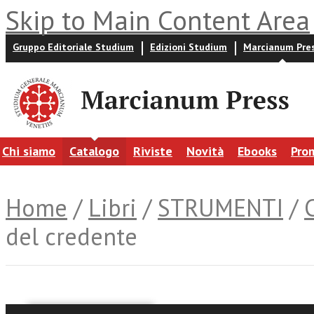
Skip to Main Content Area
Gruppo Editoriale Studium
Edizioni Studium
Marcianum Pre
Chi siamo
Catalogo
Riviste
Novità
Ebooks
Pro
Home
/
Libri
/
STRUMENTI
/
del credente