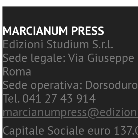
MARCIANUM PRESS
Edizioni Studium S.r.l.
Sede legale: Via Giuseppe 
Roma
Sede operativa: Dorsoduro
Tel. 041 27 43 914
marcianumpress@edizioni
Capitale Sociale euro 137.0