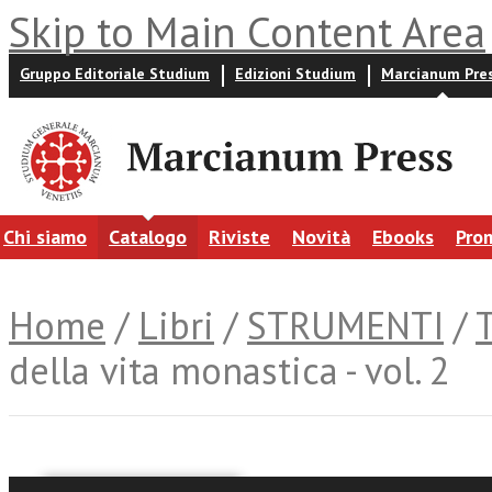
Skip to Main Content Area
Gruppo Editoriale Studium
Edizioni Studium
Marcianum Pre
Chi siamo
Catalogo
Riviste
Novità
Ebooks
Pro
Home
/
Libri
/
STRUMENTI
/
della vita monastica - vol. 2