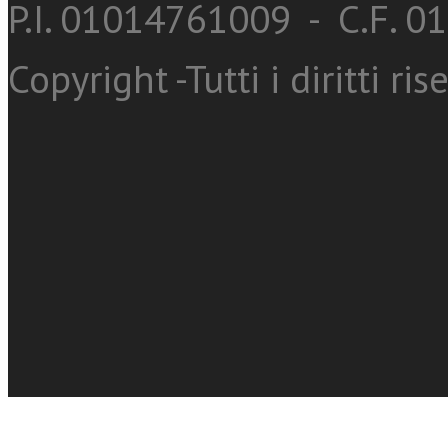
P.I. 01014761009 - C.F. 
Copyright -Tutti i diritti ris