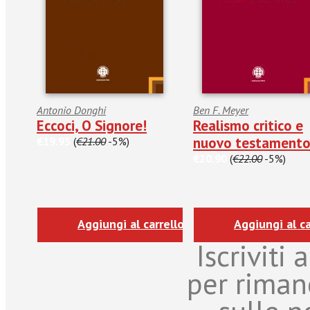
Antonio Donghi
Ben F. Meyer
Eccoci, O Signore!
Realismo critico e
nuovo testament
€19.95
(
€21.00
-5%)
€20.90
(
€22.00
-5%)
Aggiungi al carrello
Aggiungi al ca
Iscriviti
per riman