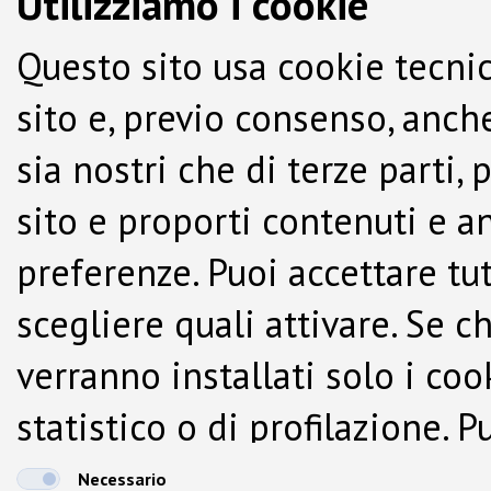
Utilizziamo i cookie
Questo sito usa cookie tecnic
sito e, previo consenso, anche
sia nostri che di terze parti,
sito e proporti contenuti e a
preferenze. Puoi accettare tutti
scegliere quali attivare. Se c
verranno installati solo i co
statistico o di profilazione.
dalla Cookie Policy.
Necessario