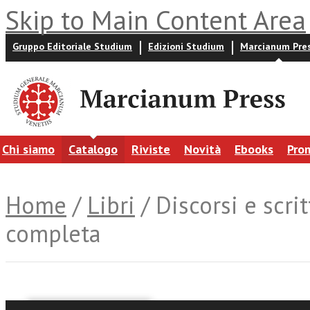
Skip to Main Content Area
Gruppo Editoriale Studium
Edizioni Studium
Marcianum Pre
Chi siamo
Catalogo
Riviste
Novità
Ebooks
Pro
Home
/
Libri
/ Discorsi e scri
completa