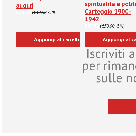
spiritualità e polit
auguri
Carteggio 1900-
€38.00
(
€40.00
-5%)
1942
€47.50
(
€50.00
-5%)
Aggiungi al carrello
Aggiungi al ca
Iscriviti
per riman
sulle n