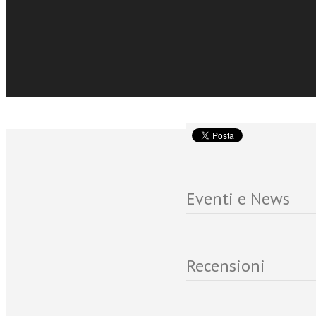
Per acquistare solo i pr
Per acquistare solo il I
CLICCA QUI
Eventi e News
Recensioni