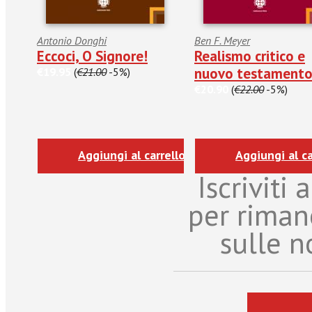
Antonio Donghi
Ben F. Meyer
Eccoci, O Signore!
Realismo critico e
nuovo testament
€19.95
(
€21.00
-5%)
€20.90
(
€22.00
-5%)
Aggiungi al carrello
Aggiungi al ca
Iscriviti
per riman
sulle n