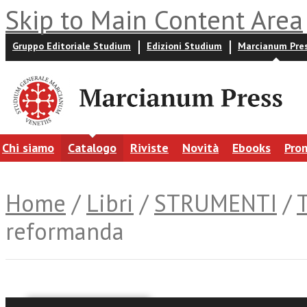
Skip to Main Content Area
Gruppo Editoriale Studium
Edizioni Studium
Marcianum Pre
Chi siamo
Catalogo
Riviste
Novità
Ebooks
Pro
Home
/
Libri
/
STRUMENTI
/
reformanda