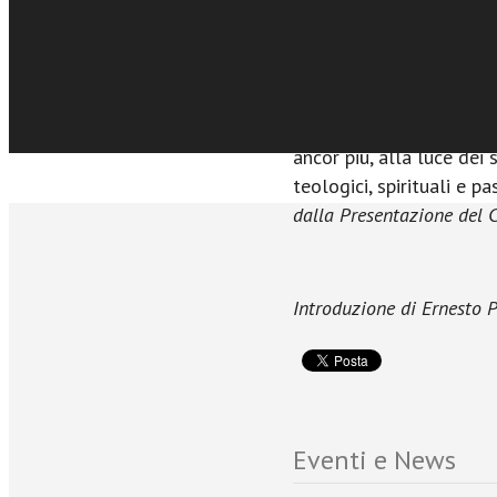
osservazione meno scon
apparire di primo acchit
invece, di una prospetti
lettore di ripercorrere i
da Papa Francesco attrav
ancor più, alla luce dei 
teologici, spirituali e pa
dalla Presentazione del 
Introduzione di Ernesto P
Eventi e News