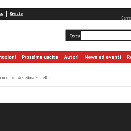
ss
Riviste
Carre
Cerca
mozioni
Prossime uscite
Autori
News ed eventi
R
i in onore di Cettina Militello
ogia dal Vaticano II. Studi in onore di Cettin