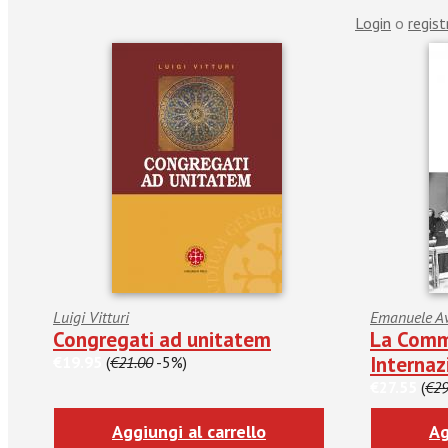
Login
o
regist
Luigi Vitturi
Emanuele Av
Congregati ad unitatem
La Comm
Internaz
€19.95
(
€21.00
-5%)
€27.55
(
€29
Aggiungi al carrello
Ag