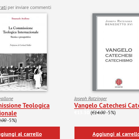
rati
per inviare commenti
allone
Joseph Ratzinger
issione Teologica
Vangelo Catechesi Ca
ionale
€13.30
(
€14.00
-5%)
.00
-5%)
giungi al carrello
Aggiungi al carrell