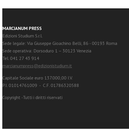
MARCIANUM PRESS
Edizioni Studium S.r.l.
Sede legale: Via Giuseppe Gioachino Belli, 86 - 00193 Roma
Sede operativa: Dorsoduro 1 – 30123 Venezia
Tel. 041 27 43 914
marcianumpress@edizionistudium.it
Capitale Sociale euro 137.000,00 I.V.
P.I. 01014761009 - C.F. 01786320588
Copyright -Tutti i diritti riservati