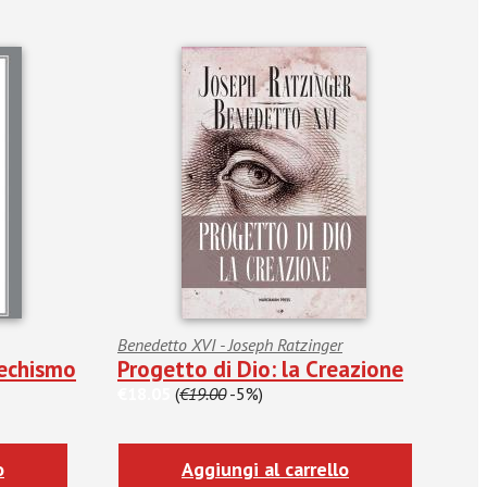
Benedetto XVI - Joseph Ratzinger
techismo
Progetto di Dio: la Creazione
€18.05
(
€19.00
-5%)
o
Aggiungi al carrello