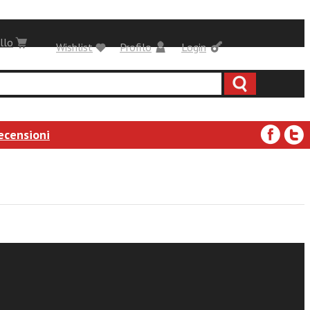
llo
Wishlist
Profilo
Login
ecensioni
a