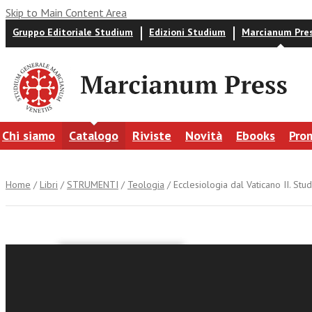
Skip to Main Content Area
Gruppo Editoriale Studium
Edizioni Studium
Marcianum Pre
Chi siamo
Catalogo
Riviste
Novità
Ebooks
Pro
Home
/
Libri
/
STRUMENTI
/
Teologia
/ Ecclesiologia dal Vaticano II. Stud
a cura di
Ecclesiol