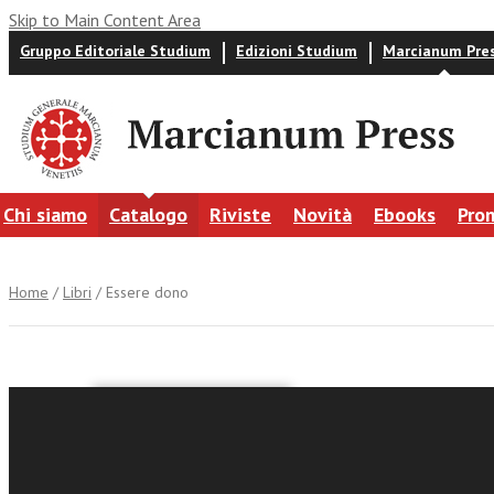
Skip to Main Content Area
Gruppo Editoriale Studium
Edizioni Studium
Marcianum Pre
Chi siamo
Catalogo
Riviste
Novità
Ebooks
Pro
Home
/
Libri
/ Essere dono
Jakub Gorczyc
Essere d