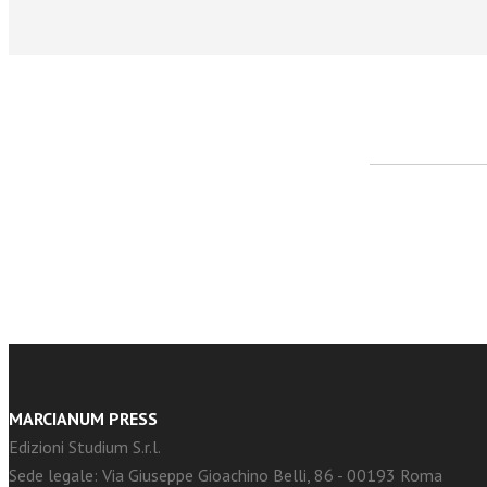
facebook
Twitter
MARCIANUM PRESS
Edizioni Studium S.r.l.
Sede legale: Via Giuseppe Gioachino Belli, 86 - 00193 Roma