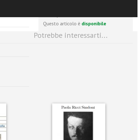
Numero pagine
: 272
ISBN
: 978-88-382-5561-8
Questo articolo è
disponibile
Potrebbe interessarti...