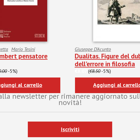
etta
Mario Tesini
Giuseppe D'Acunto
mbert pensatore
Dualitas. Figure del du
dell'errore in filosofia
0.00
-5%)
€8.07
(
€8.50
-5%)
giungi al carrello
Aggiungi al carrell
i alla newsletter per rimanere aggiornato sul
novità!
Iscriviti