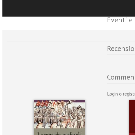
Eventi e
Recensio
Commen
Login
o
regist