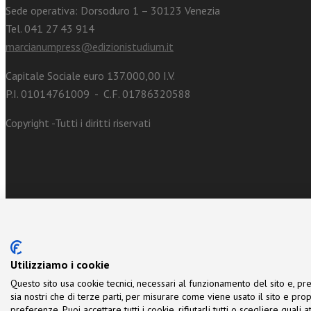
Sede operativa: Dorsoduro 1 – 30123 Venezia
Tel. 041 27 43 914
marcianumpress@edizionistudium.it
Capitale Sociale euro 137.000,00 I.V.
P.I. 01014761009 - C.F. 01786320588
Copyright -Tutti i diritti riservati
Utilizziamo i cookie
Questo sito usa cookie tecnici, necessari al funzionamento del sito e, pre
sia nostri che di terze parti, per misurare come viene usato il sito e prop
preferenze. Puoi accettare tutti i cookie, rifiutarli tutti o scegliere quali