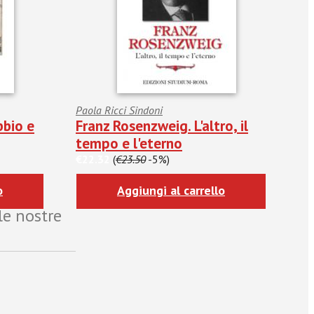
Paola Ricci Sindoni
bbio e
Franz Rosenzweig. L'altro, il
tempo e l'eterno
€22.32
(
€23.50
-5%)
o
Aggiungi al carrello
le nostre