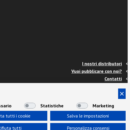
I nostri distributori
Vuoi pubblicare con noi?
Contatti
Info e spedizioni
Termini e condizioni
Cookies
sario
Statistiche
Marketing
Privacy
ta tutti i cookie
Salva le impostazioni
Area Docenti
Newsletter
ifiuta tutti
Personalizza consensi