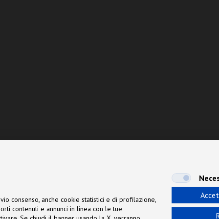
Neces
Accet
vio consenso, anche cookie statistici e di profilazione,
orti contenuti e annunci in linea con le tue
R
 attivare. Se chiudi il banner usando la X, verranno