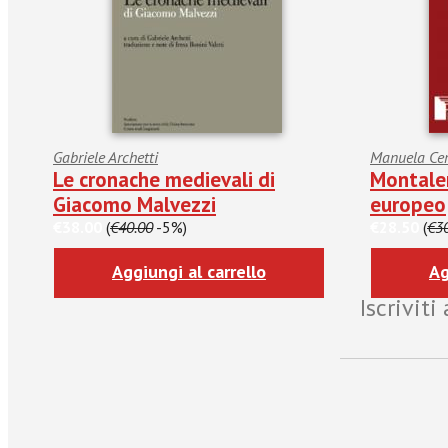
Gabriele Archetti
Manuela Cer
Le cronache medievali di
Montale
Giacomo Malvezzi
europeo
€38.00
(
€40.00
-5%)
€28.50
(
€3
Aggiungi al carrello
Ag
Iscrivit