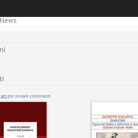
 News
ni
ti
rati
per inviare commenti