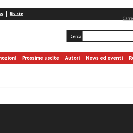
ss
Riviste
Carre
Cerca
mozioni
Prossime uscite
Autori
News ed eventi
R
a
ono