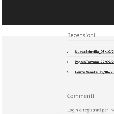
Sfoglia online
Eventi e News
Recensioni
NuovaScintilla_05/10/
PopoloTortona_22/09/
Gente Veneta_29/06/2
Commenti
Login
o
registrati
per in