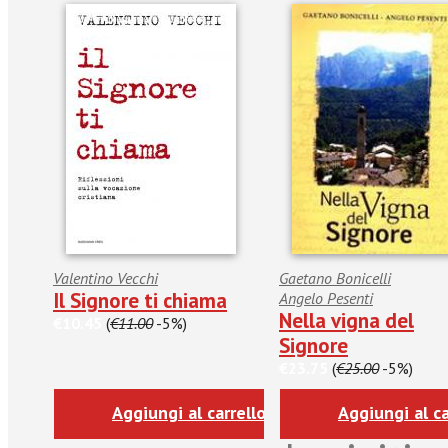
Valentino Vecchi
Gaetano Bonicelli
Il Signore ti chiama
Angelo Pesenti
Nella vigna del
€10.45
(
€11.00
-5%)
Signore
€23.75
(
€25.00
-5%)
Aggiungi al carrello
Aggiungi al ca