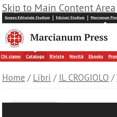
Skip to Main Content Area
Gruppo Editoriale Studium
Edizioni Studium
Marcianum Pre
Chi siamo
Catalogo
Riviste
Novità
Ebooks
Pro
Home
/
Libri
/
IL CROGIOLO
/
Fabio Tonizzi