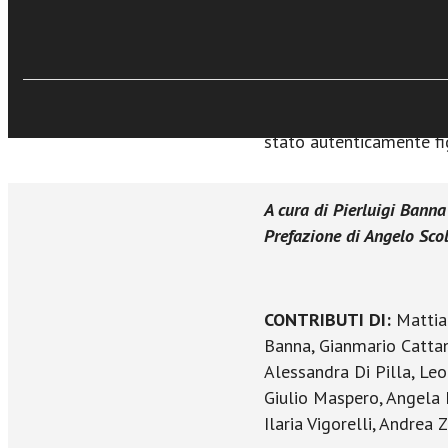
€15,99
fondatore di Comunione 
Acquista Ebook
ai più inesperti una prim
della Chiesa. Si avrà cos
radici della fede cristia
testimone vivo, perché 
stato autenticamente fig
A cura di Pierluigi Banna
Prefazione di Angelo Sco
CONTRIBUTI DI:
Mattia 
Banna, Gianmario Cattane
Alessandra Di Pilla, Leo
Giulio Maspero, Angela 
Ilaria Vigorelli, Andrea Z