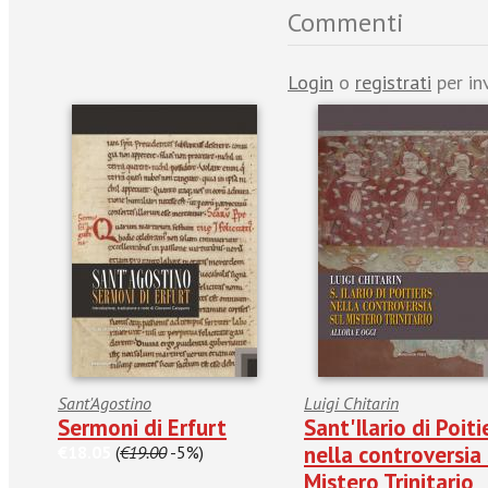
Commenti
Login
o
registrati
per in
Sant'Agostino
Luigi Chitarin
Sermoni di Erfurt
Sant'Ilario di Poiti
nella controversia 
€18.05
(
€19.00
-5%)
Mistero Trinitario