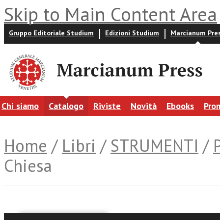
Skip to Main Content Area
Gruppo Editoriale Studium
Edizioni Studium
Marcianum Pre
Chi siamo
Catalogo
Riviste
Novità
Ebooks
Pro
Home
/
Libri
/
STRUMENTI
/
P
Chiesa