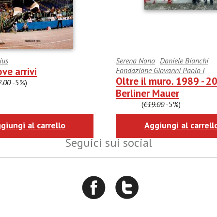
ius
Serena Nono
Daniele Bianchi
ve arrivi
Fondazione Giovanni Paolo I
Oltre il muro. 1989 - 2
2.00
-5%)
Berliner Mauer
€18.05
(
€19.00
-5%)
giungi al carrello
Aggiungi al carrell
Seguici sui social
Iscriviti