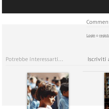
Commen
Login
o
regist
Potrebbe interessarti...
Iscrivit