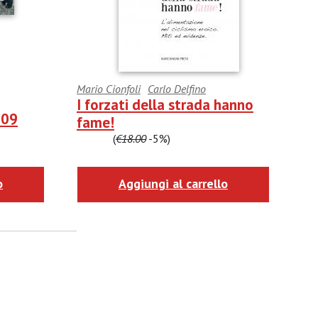
Mario Cionfoli
Carlo Delfino
I forzati della strada hanno
009
fame!
€17.10
(
€18.00
-5%)
o
Aggiungi al carrello