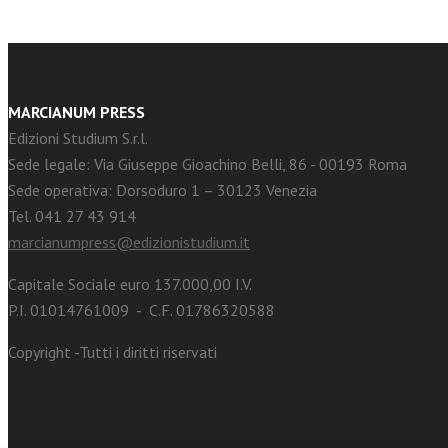
MARCIANUM PRESS
Edizioni Studium S.r.l.
Sede legale: Via Giuseppe Gioachino Belli, 86 - 00193 Roma
Sede operativa: Dorsoduro 1 – 30123 Venezia
Tel. 041 27 43 914
marcianumpress@edizionistudium.it
Capitale Sociale euro 137.000,00 I.V.
P.I. 01014761009 - C.F. 01786320588
Copyright -Tutti i diritti riservati