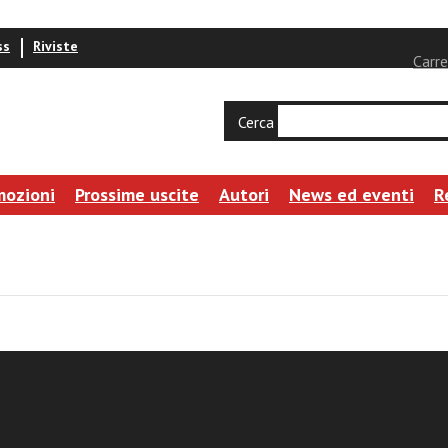
ss
Riviste
Carre
Cerca
mozioni
Prossime uscite
Autori
News ed eventi
R
 Life in Common