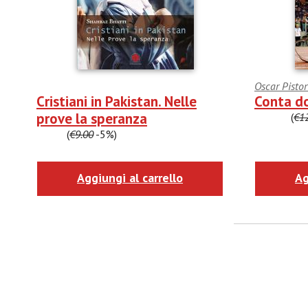
Oscar Pistor
Cristiani in Pakistan. Nelle
Conta do
prove la speranza
€11.40
(
€1
€8.55
(
€9.00
-5%)
Aggiungi al carrello
Ag
facebook
Twitter