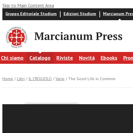
Skip to Main Content Area
Gruppo Editoriale Studium
Edizioni Studium
Marcianum Pre
Chi siamo
Catalogo
Riviste
Novità
Ebooks
Pro
Home
/
Libri
/
IL CROGIOLO
/
Varie
/ The Good Life in Common
Adrian Pabst
The Good