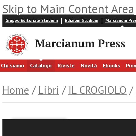
Skip to Main Content Area
Gruppo Editoriale Studium
Edizioni Studium
Marcianum Pre
Chi siamo
Catalogo
Riviste
Novità
Ebooks
Pro
Home
/
Libri
/
IL CROGIOLO
/
Fabio Mandato