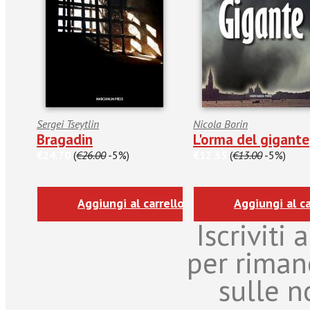
Sergei Tseytlin
Nicola Borin
Bragadin
L'orma del gigante
€24.70
(
€26.00
-5%)
€12.35
(
€13.00
-5%)
Aggiungi al carrello
Aggiungi al ca
Iscriviti
per riman
sulle n