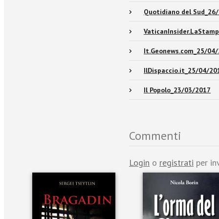
Quotidiano del Sud_26
VaticanInsider.LaStamp
It.Geonews.com_25/04
IlDispaccio.it_25/04/20
Il Popolo_23/03/2017
Commenti
Login
o
registrati
per in