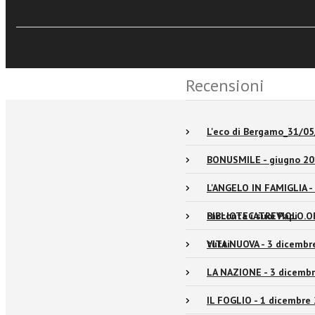
Sfoglia online
Eventi e News
Recensioni
L'eco di Bergamo_31/0
BONUSMILE - giugno 201
L'ANGELO IN FAMIGLIA - 
racconta i suoi Papi
BIBLIOTECATREVIOLO.ORG 
tutti
VITA NUOVA - 3 dicembre
LA NAZIONE - 3 dicembre 
IL FOGLIO - 1 dicembre 