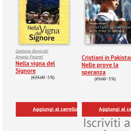
Gaetano Bonicelli
Cristiani in Pakista
Angelo Pesenti
Nella vigna del
Nelle prove la
Signore
speranza
€23.75
(
€25.00
-5%)
€8.55
(
€9.00
-5%)
Aggiungi al carrello
Aggiungi al ca
Iscriviti