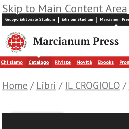
Skip to Main Content Area
Gruppo Editoriale Studium
Edizioni Studium
Marcianum Pre
Chi siamo
Catalogo
Riviste
Novità
Ebooks
Pro
Home
/
Libri
/
IL CROGIOLO
/
Gaetano Bonicelli