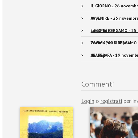
IL GIORNO - 26 novembre
Papi
AVVENIRE - 25 novembre 
suoi Papi'
L'ECO DI BERGAMO - 25 
Fatima per il Papa.
WWW.L'ECODIBERGAMO.IT
dei Papi
ARABERARA - 19 novembre
Commenti
Login
o
registrati
per in