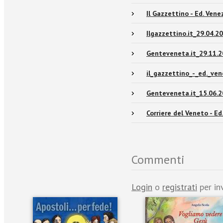
Il Gazzettino - Ed. Ven
Ilgazzettino.it_29.04.2
Genteveneta.it_29.11.2
il_gazzettino_-_ed._ven
Genteveneta.it_15.06.2
Corriere del Veneto - Ed
Commenti
Login
o
registrati
per in