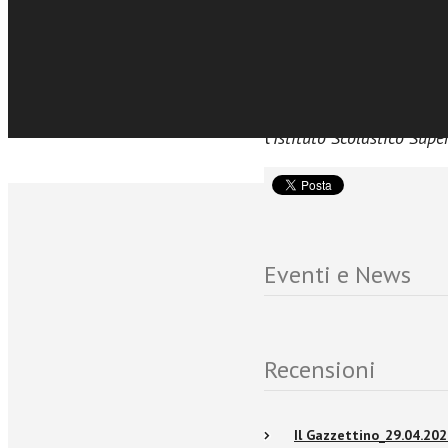
volume ha lo scopo di fa
della lavorazione del ve
continuare questa prezio
Il progetto è stato con
Ricreativo Culturale Mur
l’
Istituto Scolastico Supe
Eventi e News
Recensioni
Il Gazzettino_29.04.202