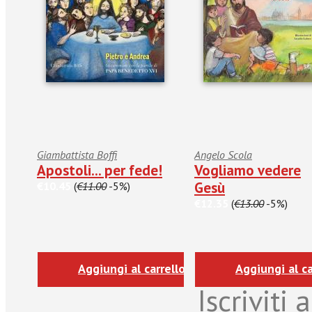
Giambattista Boffi
Angelo Scola
Apostoli... per fede!
Vogliamo vedere
Gesù
€10.45
(
€11.00
-5%)
€12.35
(
€13.00
-5%)
Aggiungi al carrello
Aggiungi al ca
Iscriviti