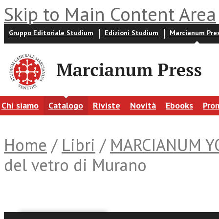
Skip to Main Content Area
Gruppo Editoriale Studium
Edizioni Studium
Marcianum Pre
Chi siamo
Catalogo
Riviste
Novità
Ebooks
Pro
Home
/
Libri
/
MARCIANUM Y
del vetro di Murano