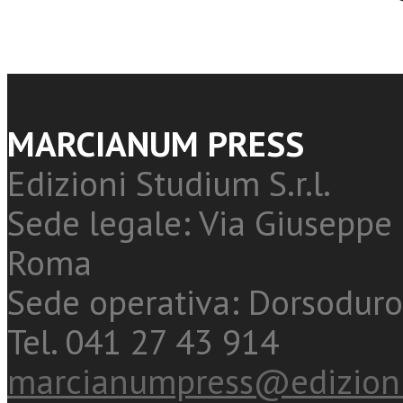
MARCIANUM PRESS
Edizioni Studium S.r.l.
Sede legale: Via Giuseppe 
Roma
Sede operativa: Dorsoduro
Tel. 041 27 43 914
marcianumpress@edizioni