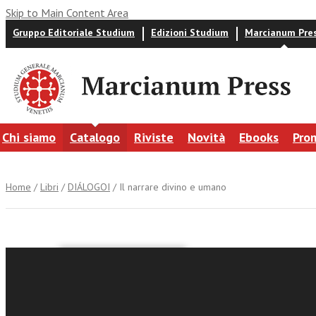
Skip to Main Content Area
Gruppo Editoriale Studium
Edizioni Studium
Marcianum Pre
Chi siamo
Catalogo
Riviste
Novità
Ebooks
Pro
Home
/
Libri
/
DIÁLOGOI
/ Il narrare divino e umano
Gianfranco Ra
Il narrar