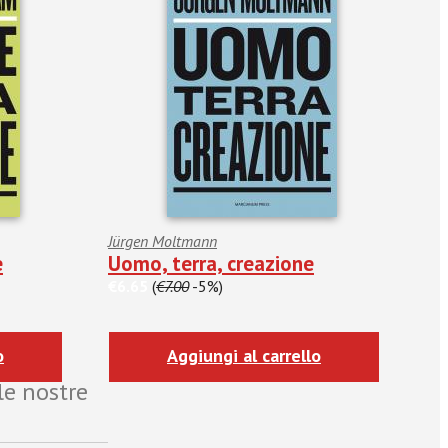
Jürgen Moltmann
e
Uomo, terra, creazione
€6.65
(
€7.00
-5%)
o
Aggiungi al carrello
le nostre