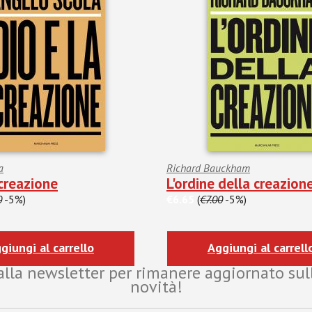
a
Richard Bauckham
 creazione
L'ordine della creazion
0
-5%)
€6.65
(
€7.00
-5%)
giungi al carrello
Aggiungi al carrell
i alla newsletter per rimanere aggiornato sul
novità!