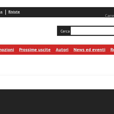
ss
Riviste
Carre
Cerca
mozioni
Prossime uscite
Autori
News ed eventi
R
vasi
e divino e umano