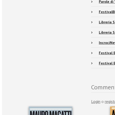
Parole di
FestivalB
Libreria 
Libreria 
IncrociN
Festival 
Festival 
Commen
Login
o
regist