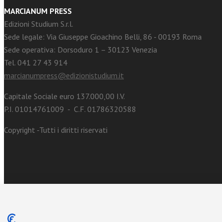
MARCIANUM PRESS
Edizioni Studium S.r.l.
Sede legale: Via Giuseppe Gioachino Belli, 86 - 00193 Roma
Sede operativa: Dorsoduro 1 – 30123 Venezia
Tel. 041 27 43 914
marcianumpress@edizionistudium.it
Capitale Sociale euro 137.000,00 I.V.
P.I. 01014761009 - C.F. 01786320588
Copyright -Tutti i diritti riservati