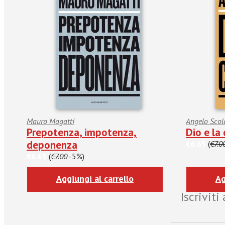
Mauro Magatti
Angelo Scol
Prepotenza, impotenza,
Dio e la
deponenza
€6.65
(
€7.0
€6.65
(
€7.00
-5%)
Aggiungi al carrello
Ag
Iscrivit