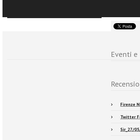
Sfoglia online
Eventi e
Recensio
Firenze 
Twitter F
Sir_27/0