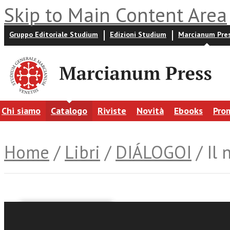
Skip to Main Content Area
Gruppo Editoriale Studium
Edizioni Studium
Marcianum Pre
Chi siamo
Catalogo
Riviste
Novità
Ebooks
Pro
Home
/
Libri
/
DIÁLOGOI
/ Il 
Gianfranco Ravasi