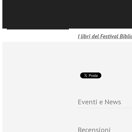
dialogico, suppone un’al
ascoltiamo il Suo raccon
racconti.
Sfoglia online
I libri del Festival Bibli
Eventi e News
Recensioni