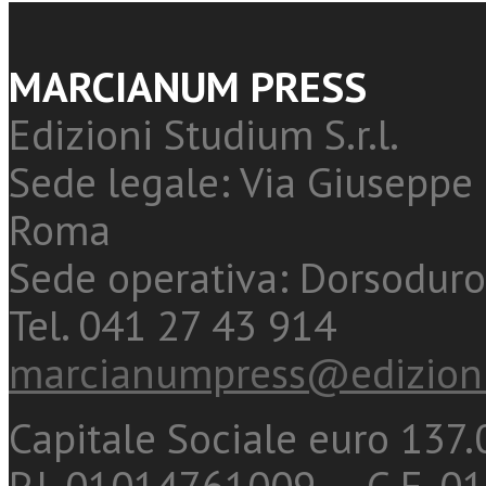
MARCIANUM PRESS
Edizioni Studium S.r.l.
Sede legale: Via Giuseppe 
Roma
Sede operativa: Dorsoduro
Tel. 041 27 43 914
marcianumpress@edizioni
Capitale Sociale euro 137.0
P.I. 01014761009 - C.F. 