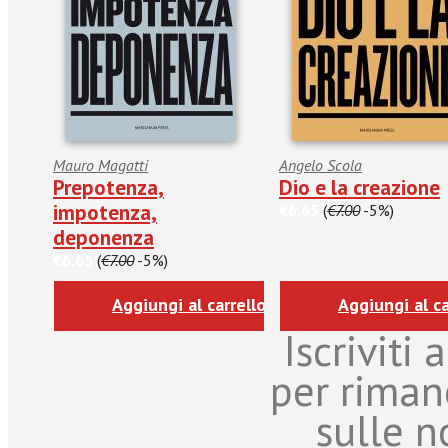
Mauro Magatti
Angelo Scola
Prepotenza,
Dio e la creazione
impotenza,
€6.65
(
€7.00
-5%)
deponenza
€6.65
(
€7.00
-5%)
Aggiungi al carrello
Aggiungi al ca
Iscriviti
per riman
sulle n