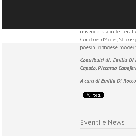
fortuna della parabola d
sull’esegesi dei primi ci
altri articoli il discor
misericordia in letteratu
Courtois d’Arras, Shakes
poesia irlandese moder
Contribuiti di: Emilia Di
Caputo, Riccardo Capofer
A cura di Emilia Di Rocco
Eventi e News