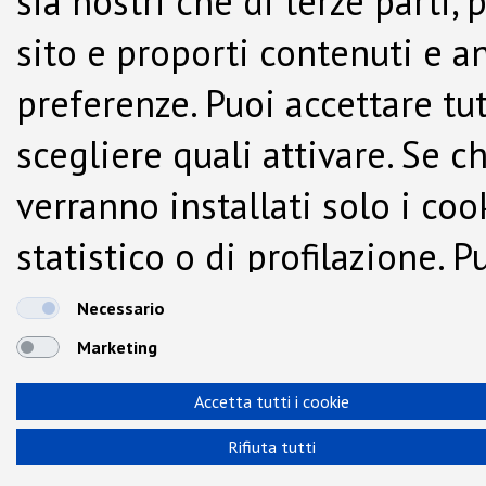
sia nostri che di terze parti,
sito e proporti contenuti e a
preferenze. Puoi accettare tutti
scegliere quali attivare. Se c
verranno installati solo i co
statistico o di profilazione.
dalla Cookie Policy.
Necessario
Marketing
Accetta tutti i cookie
Rifiuta tutti