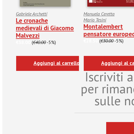
Gabriele Archetti
Manuela Ceretta
Le cronache
Mario Tesini
Montalembert
medievali di Giacomo
pensatore europe
Malvezzi
€28.50
(
€30.00
-5%)
€38.00
(
€40.00
-5%)
Aggiungi al carrello
Aggiungi al ca
Iscriviti
per riman
sulle n