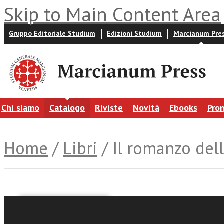
Skip to Main Content Area
Gruppo Editoriale Studium
Edizioni Studium
Marcianum Pre
Chi siamo
Catalogo
Riviste
Novità
Ebooks
Pro
Home
/
Libri
/ Il romanzo del