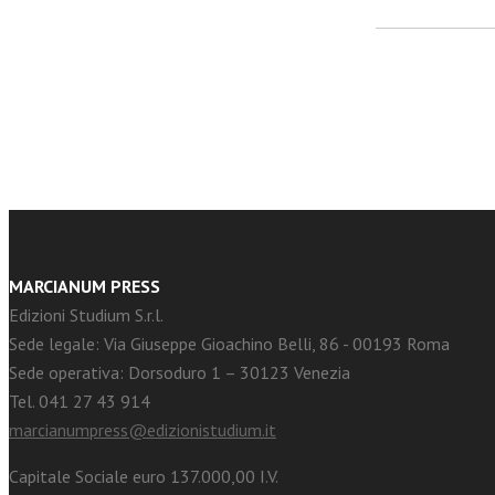
facebook
Twitter
MARCIANUM PRESS
Edizioni Studium S.r.l.
Sede legale: Via Giuseppe Gioachino Belli, 86 - 00193 Roma
Sede operativa: Dorsoduro 1 – 30123 Venezia
Tel. 041 27 43 914
marcianumpress@edizionistudium.it
Capitale Sociale euro 137.000,00 I.V.