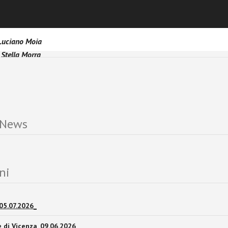
lla realtà.
 Luciano Moia
 Stella Morra
 News
ni
05.07.2026_
le di Vicenza_09.06.2026_