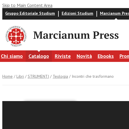
Skip to Main Content Area
Gruppo Editoriale Studium
Edizioni Studium
Marcianum Pre
Chi siamo
Catalogo
Riviste
Novità
Ebooks
Pro
Home
/
Libri
/
STRUMENTI
/
Teologia
/ Incontri che trasformano
Luca Lunardo
Incontri