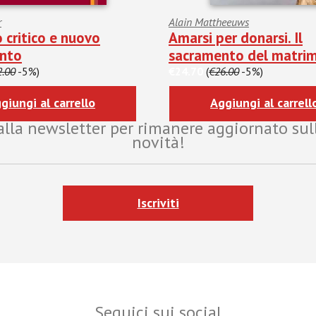
r
Alain Mattheeuws
 critico e nuovo
Amarsi per donarsi. Il
nto
sacramento del matri
2.00
-5%)
€24.70
(
€26.00
-5%)
giungi al carrello
Aggiungi al carrell
i alla newsletter per rimanere aggiornato sul
novità!
Iscriviti
Seguici sui social