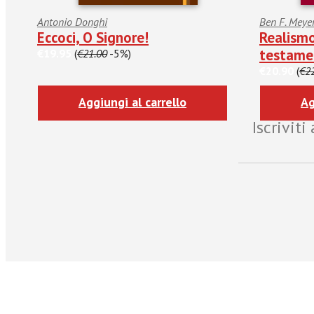
Antonio Donghi
Ben F. Meye
Eccoci, O Signore!
Realismo
testame
€19.95
(
€21.00
-5%)
€20.90
(
€2
Aggiungi al carrello
Ag
Iscrivit