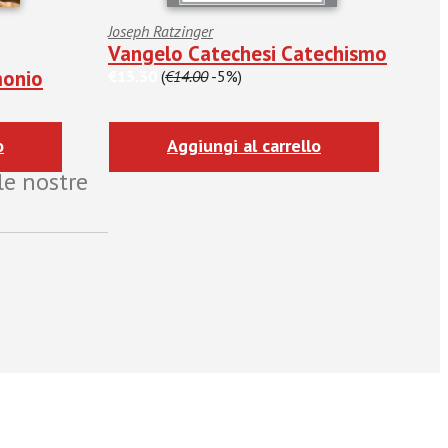
Joseph Ratzinger
Vangelo Catechesi Catechismo
monio
€13.30
(
€14.00
-5%)
o
Aggiungi al carrello
le nostre