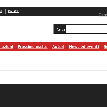
ss
Riviste
Carre
Cerca
mozioni
Prossime uscite
Autori
News ed eventi
R
n
 che trasformano