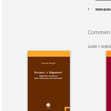
www.giona
Commen
Login
o
regist