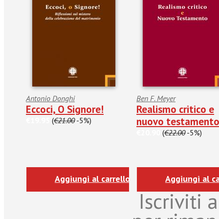
Antonio Donghi
Ben F. Meyer
Eccoci, O Signore!
Realismo critico e
nuovo testament
€19.95
(
€21.00
-5%)
€20.90
(
€22.00
-5%)
Aggiungi al carrello
Aggiungi al ca
Iscriviti