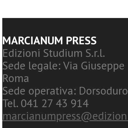
MARCIANUM PRESS
Edizioni Studium S.r.l.
Sede legale: Via Giuseppe 
Roma
Sede operativa: Dorsoduro
Tel. 041 27 43 914
marcianumpress@edizioni