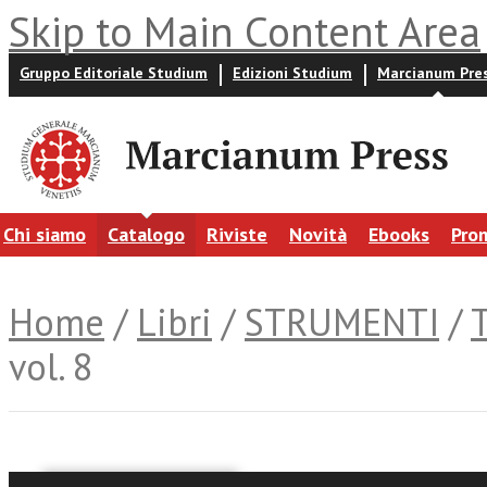
Skip to Main Content Area
Gruppo Editoriale Studium
Edizioni Studium
Marcianum Pre
Chi siamo
Catalogo
Riviste
Novità
Ebooks
Pro
Home
/
Libri
/
STRUMENTI
/
vol. 8