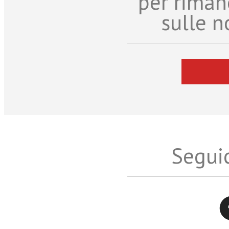
per riman
sulle n
Seguic
Twitter