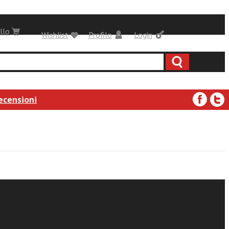
llo
Wishlist
Profilo
Login
ecensioni
 dei