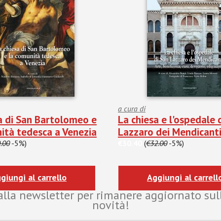
a cura di
a di San Bartolomeo e
La chiesa e l'ospedale 
ità tedesca a Venezia
Lazzaro dei Mendicant
.00
-5%)
€30.40
(
€32.00
-5%)
giungi al carrello
Aggiungi al carrell
i alla newsletter per rimanere aggiornato sul
novità!