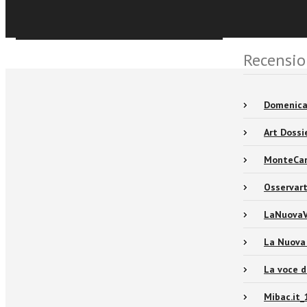
Sfoglia online
Recensio
Domenica_
Art Dossi
MonteCar
Osservar
LaNuovaV
La Nuova
La voce d
Mibac.it