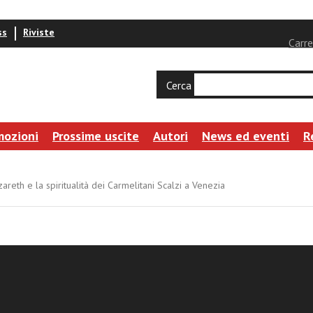
ss
Riviste
Carre
Cerca
mozioni
Prossime uscite
Autori
News ed eventi
R
areth e la spiritualità dei Carmelitani Scalzi a Venezia
 di Santa Maria di Nazareth e la spiritualità