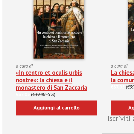
a cura di
a cura di
«In centro et oculis urbis
La chies
nostre»: la chiesa e il
la comun
monastero di San Zaccaria
€37.05
(
€39
€37.05
(
€39.00
-5%)
Aggiungi al carrello
Ag
Iscrivit