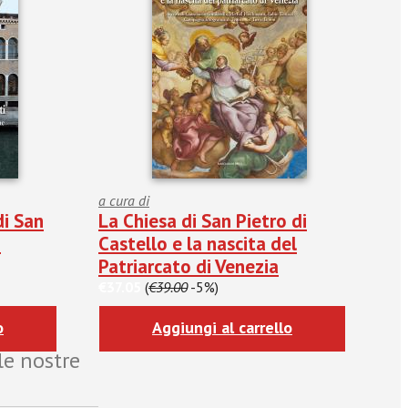
a cura di
di San
La Chiesa di San Pietro di
i
Castello e la nascita del
Patriarcato di Venezia
€37.05
(
€39.00
-5%)
o
Aggiungi al carrello
le nostre