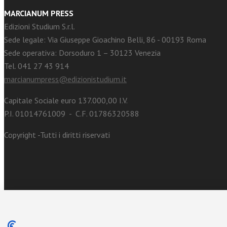
MARCIANUM PRESS
Edizioni Studium S.r.l.
Sede legale: Via Giuseppe Gioachino Belli, 86 - 00193 Roma
Sede operativa: Dorsoduro 1 – 30123 Venezia
Tel. 041 27 43 914
marcianumpress@edizionistudium.it
Capitale Sociale euro 137.000,00 I.V.
P.I. 01014761009 - C.F. 01786320588
Copyright -Tutti i diritti riservati