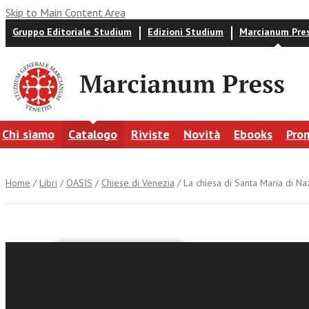
Skip to Main Content Area
Gruppo Editoriale Studium
Edizioni Studium
Marcianum Pre
Chi siamo
Catalogo
Riviste
Novità
Ebooks
Pro
Home
/
Libri
/
OASIS
/
Chiese di Venezia
/ La chiesa di Santa Maria di Naz
a cura di
La chiesa