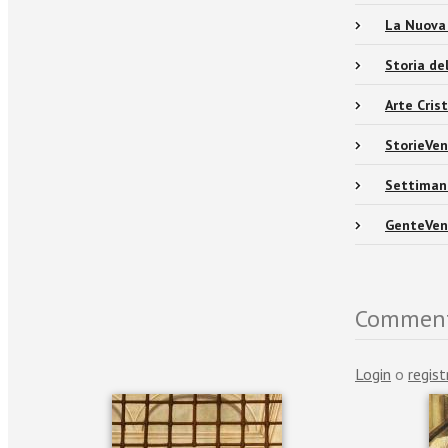
La Nuova
Storia de
Arte Cris
StorieVe
Settiman
GenteVen
Commen
Login
o
regist