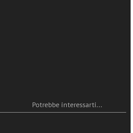
a cura di
leggi tutto
Caratteristiche
te alla
ano. Tra
Anno
: 2013
sto svela
Numero pagine
: 272
 Tiepolo,
ISBN
: 978-88-6512-225-9
oriforma.
Questo articolo è
disponibile
Potrebbe interessarti...