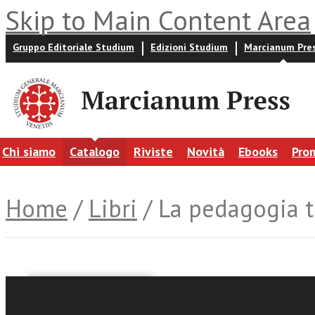
Skip to Main Content Area
Gruppo Editoriale Studium
Edizioni Studium
Marcianum Pre
Chi siamo
Catalogo
Riviste
Novità
Ebooks
Pro
Home
/
Libri
/ La pedagogia t