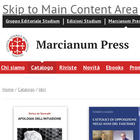
Skip to Main Content Area
Gruppo Editoriale Studium
Edizioni Studium
Marcianum Pre
Chi siamo
Catalogo
Riviste
Novità
Ebooks
Pro
Home
/
Catalogo
/
libri