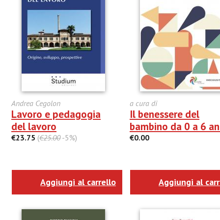
Andrea Cegolon
a cura di
Lavoro e pedagogia
Il benessere del
del lavoro
bambino da 0 a 6 an
€23.75
(
€25.00
-5%)
€0.00
Aggiungi al carrello
Aggiungi al carr