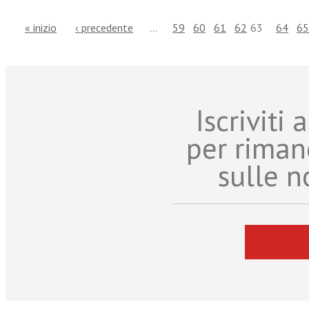
« inizio
‹ precedente
…
59
60
61
62
63
64
65
Iscriviti
per riman
sulle n