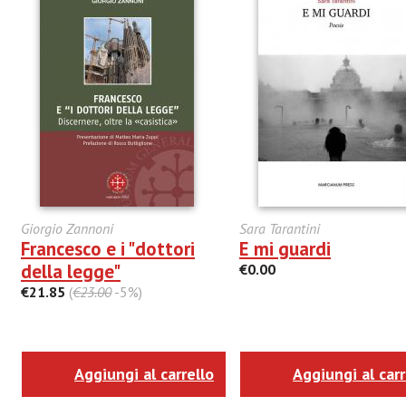
Giorgio Zannoni
Sara Tarantini
Francesco e i "dottori
E mi guardi
della legge"
€0.00
€21.85
(
€23.00
-5%)
Aggiungi al carrello
Aggiungi al carr