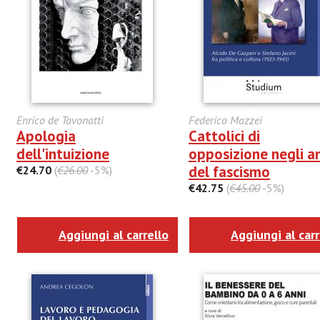
Enrico de Tavonatti
Federico Mazzei
Apologia
Cattolici di
dell'intuizione
opposizione negli a
del fascismo
€24.70
(
€26.00
-5%)
€42.75
(
€45.00
-5%)
Aggiungi al carrello
Aggiungi al carr