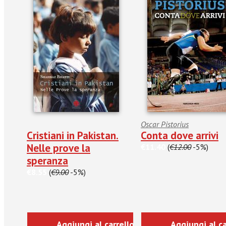
Oscar Pistorius
Cristiani in Pakistan.
Conta dove arrivi
Nelle prove la
€11.40
(
€12.00
-5%)
speranza
€8.55
(
€9.00
-5%)
Aggiungi al carrello
Aggiungi al ca