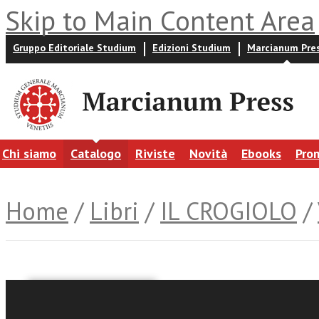
Skip to Main Content Area
Gruppo Editoriale Studium
Edizioni Studium
Marcianum Pre
Chi siamo
Catalogo
Riviste
Novità
Ebooks
Pro
Home
/
Libri
/
IL CROGIOLO
/
Jacopo Fasolo