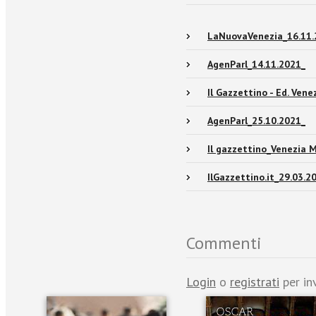
LaNuovaVenezia_16.11.
AgenParl_14.11.2021_
Il Gazzettino - Ed. Ven
AgenParl_25.10.2021_
Il gazzettino_Venezia 
IlGazzettino.it_29.03.2
Commenti
Login
o
registrati
per in