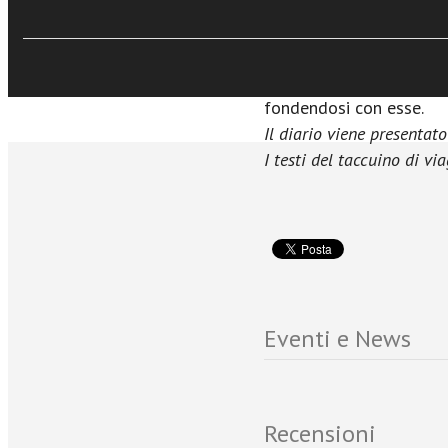
sempre un motivo per ri
Sfoglia online
che attrae per la sua be
taccuino e gli splendidi 
risultato che la scrittur
fondendosi con esse.
Il diario viene presentato
I testi del taccuino di vi
Eventi e News
Recensioni